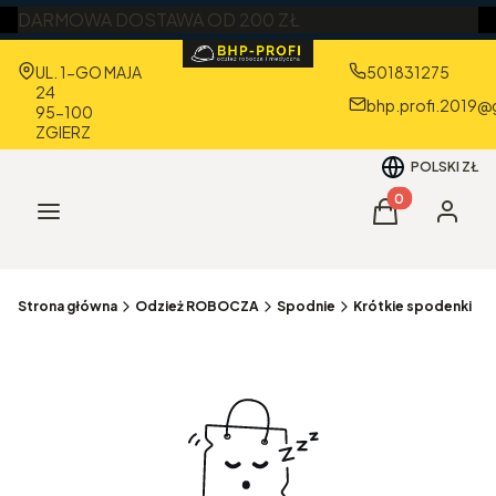
DARMOWA DOSTAWA OD 200 ZŁ
Adres:
UL. 1-GO MAJA
501831275
24
bhp.profi.2019@
95-100
ZGIERZ
POLSKI
ZŁ
Produkty w kos
Menu
Koszyk
Zaloguj 
Strona główna
Odzież ROBOCZA
Spodnie
Krótkie spodenki