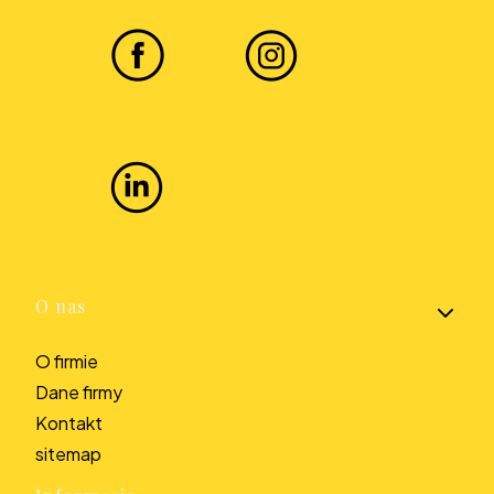
Linki w stopce
O nas
O firmie
Dane firmy
Kontakt
sitemap