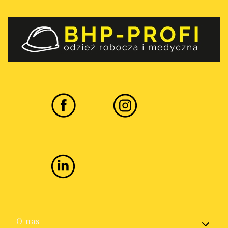
Linki w stopce
O nas