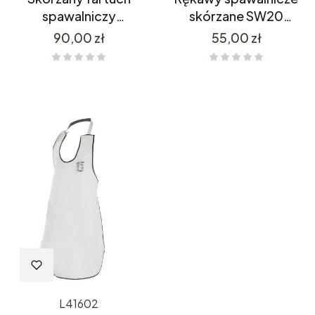
spawalniczy
skórzane SW20
PORTWEST SW10
Portwest
Cena
Cena
90,00 zł
55,00 zł
L41602