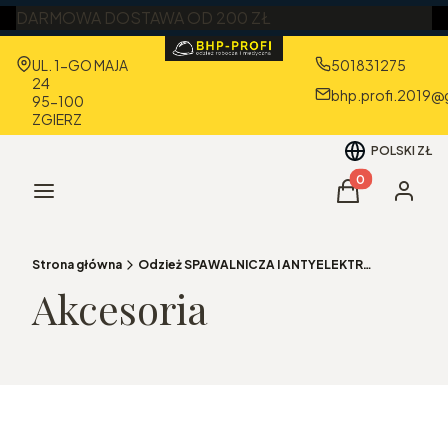
DARMOWA DOSTAWA OD 200 ZŁ
Adres:
UL. 1-GO MAJA
501831275
24
bhp.profi.2019@
95-100
ZGIERZ
POLSKI
ZŁ
Produkty w kos
Menu
Koszyk
Zaloguj 
Strona główna
Odzież SPAWALNICZA I ANTYELEKTROSTATYCZNA
Akcesoria