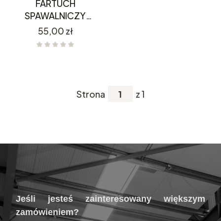
FARTUCH
SPAWALNICZY
skórzany 61.5 x 91CM
Cena
55,00 zł
L41602
Strona
z 1
Jeśli jesteś zainteresowany większym
zamówieniem?