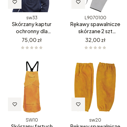
sw33
L9070100
Skórzany kaptur
Rękawy spawalnicze
ochronny dla
skórzane 2 szt
spawacza PORTWEST
L9070100
Cena
Cena
75,00 zł
32,00 zł
SW33
SW10
sw20
Skórzany fartuch
Rękawy spawalnicze