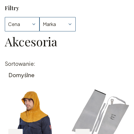
Filtry
Cena
Marka
Akcesoria
Koniec filtrów
Lista produktów
Sortowanie:
Domyślne