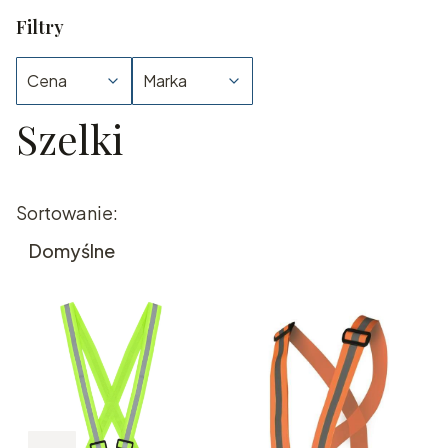
Filtry
Cena
Marka
Szelki
Koniec filtrów
Lista produktów
Sortowanie:
Domyślne