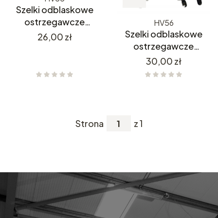
Szelki odblaskowe
ostrzegawcze
HV56
Potwest HV55
Szelki odblaskowe
Cena
26,00 zł
ostrzegawcze
Potwest HV56
Cena
30,00 zł
Strona
z 1