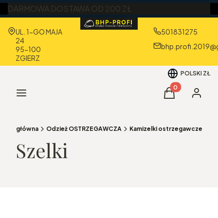
DARMOWA DOSTAWA OD 200 ZŁ
Adres:
UL. 1-GO MAJA
501831275
24
bhp.profi.2019@
95-100
ZGIERZ
POLSKI
ZŁ
Produkty w kos
Menu
Koszyk
Zaloguj 
trona główna
Odzież OSTRZEGAWCZA
Kamizelki ostrzegawcze
Szelki