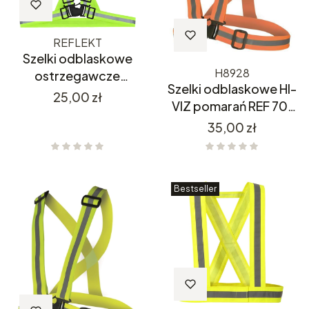
REFLEKT
Szelki odblaskowe
H8928
ostrzegawcze
Szelki odblaskowe HI-
STALCO REFLEKT
Cena
25,00 zł
VIZ pomarań REF 701
ŻÓŁTE
H8928
Cena
35,00 zł
Bestseller