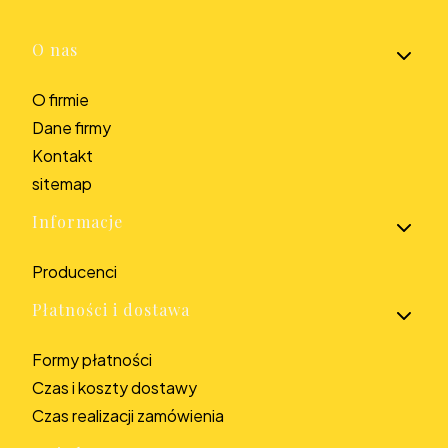
Linki w stopce
O nas
O firmie
Dane firmy
Kontakt
sitemap
Informacje
Producenci
Płatności i dostawa
Formy płatności
Czas i koszty dostawy
Czas realizacji zamówienia