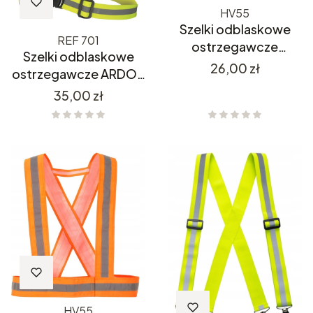
HV55
Szelki odblaskowe
REF 701
ostrzegawcze
Szelki odblaskowe
Potwest HV55
Cena
26,00 zł
ostrzegawcze ARDON
REF 701
Cena
35,00 zł
HV55