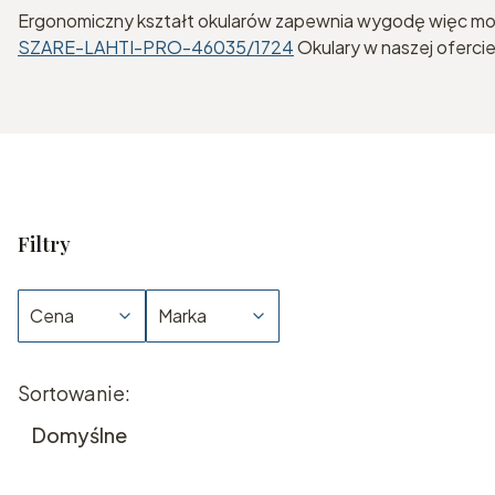
Ergonomiczny kształt okularów zapewnia wygodę więc moż
SZARE-LAHTI-PRO-46035/1724
Okulary w naszej oferci
Filtry
Cena
Marka
Koniec filtrów
Lista produktów
Sortowanie:
Domyślne