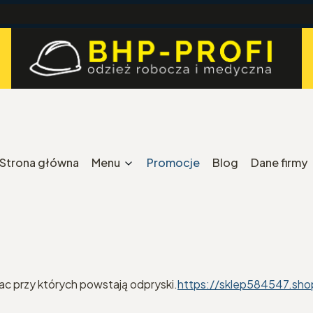
Strona główna
Menu
Promocje
Blog
Dane firmy
c przy których powstają odpryski.
https://sklep584547.sho