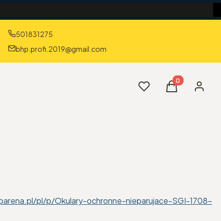
501831275
bhp.profi.2019@gmail.com
Produkty w kos
Ulubione
Koszyk
Zaloguj 
parena.pl/pl/p/Okulary-ochronne-nieparujace-SGI-1708-