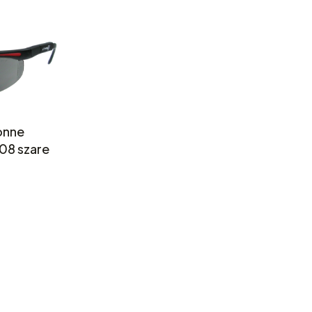
onne
708 szare