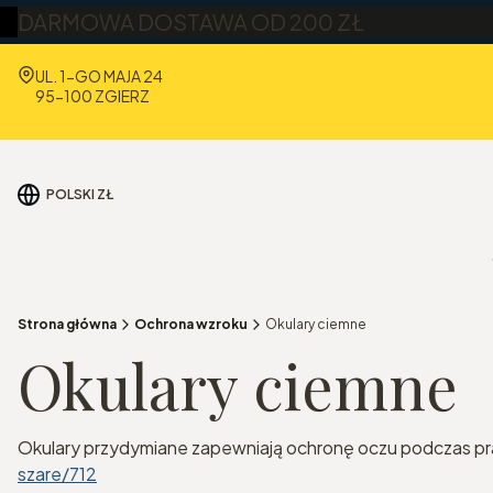
DARMOWA DOSTAWA OD 200 ZŁ
Adres:
UL. 1-GO MAJA 24
95-100 ZGIERZ
POLSKI
ZŁ
Strona główna
Ochrona wzroku
Okulary ciemne
Okulary ciemne
Okulary przydymiane zapewniają ochronę oczu podczas pra
szare/712