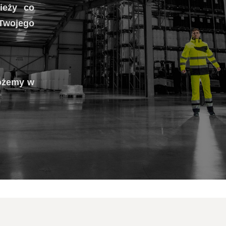
ieży co
Twojego
możemy w