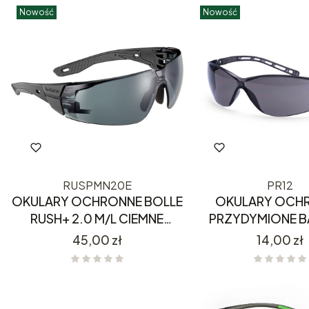
Nowość
Nowość
RUSPMN20E
PR12
OKULARY OCHRONNE BOLLE
OKULARY OCH
RUSH+ 2.0 M/L CIEMNE
PRZYDYMIONE 
RUSPMN20E
LEKKIE PORTWES
Cena
Cena
45,00 zł
14,00 zł