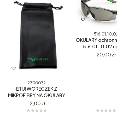
516.01.10.0
OKULARY ochronn
516.01.10.02 
Cena
20,00 zł
2300072
ETUI WORECZEK Z
MIKROFIBRY NA OKULARY
23000072
Cena
12,00 zł