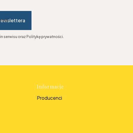
newslettera
-mail
n serwisu oraz Politykę prywatności.
topce
Informacje
Producenci