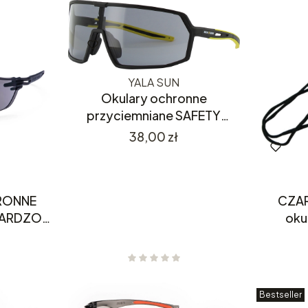
YALA SUN
Okulary ochronne
przyciemniane SAFETY
JOGGER YALA SUN
Cena
38,00 zł
RONNE
CZAR
BARDZO
oku
T PR12
Bestseller