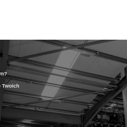
em?
o Twoich