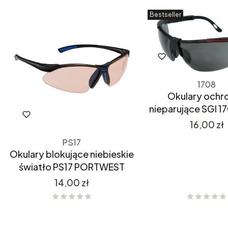
Bestseller
1708
Okulary ochr
nieparujące SGI 1
Cena
16,00 zł
PS17
Okulary blokujące niebieskie
światło PS17 PORTWEST
Cena
14,00 zł