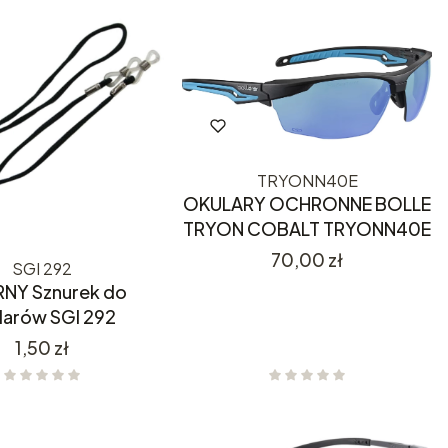
TRYONN40E
OKULARY OCHRONNE BOLLE
TRYON COBALT TRYONN40E
Cena
70,00 zł
SGI 292
NY Sznurek do
larów SGI 292
Cena
1,50 zł