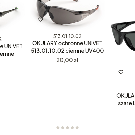
513.01.10.02
2
OKULARY ochronne UNIVET
e UNIVET
513.01.10.02 ciemne UV400
ciemne
Cena
20,00 zł
OKULAR
szare 