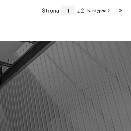
Strona
z 2
Następna
Przej