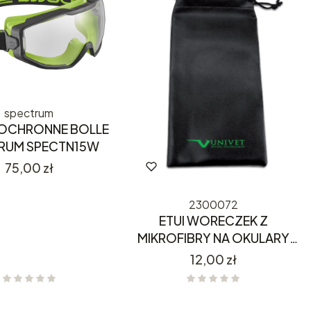
spectrum
OCHRONNE BOLLE
RUM SPECTN15W
Cena
75,00 zł
2300072
ETUI WORECZEK Z
MIKROFIBRY NA OKULARY
23000072
Cena
12,00 zł