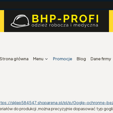
Strona główna
Menu
Promocje
Blog
Dane firmy
ttps://sklep584547.shoparena.pl/pl/p/Gogle-ochronne-be
teriałów do produkcji ,można precyzyjnie dopasować typ gogl