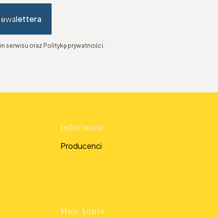
newslettera
-mail
n serwisu oraz Politykę prywatności.
topce
Informacje
Producenci
Moje konto