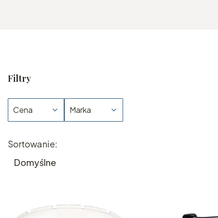
Filtry
Cena
Marka
Koniec filtrów
Lista produktów
Sortowanie:
Domyślne