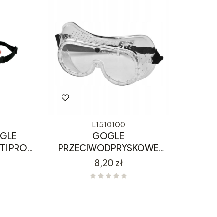
L1510100
GLE
GOGLE
TI PRO
PRZECIWODPRYSKOWE
0
L1510100 Lahti Pro
Cena
8,20 zł