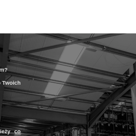
em?
o Twoich
ieży co