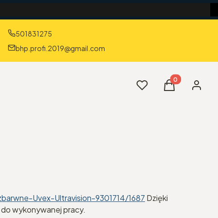
501831275
bhp.profi.2019@gmail.com
Produkty w kos
Ulubione
Koszyk
Zaloguj 
zbarwne-Uvex-Ultravision-9301714/1687
Dzięki
i do wykonywanej pracy.