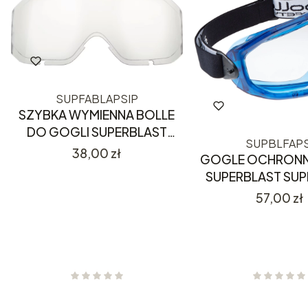
SUPFABLAPSIP
SZYBKA WYMIENNA BOLLE
DO GOGLI SUPERBLAST
SUPBLFAPS
SUPFABLAPSIP
Cena
38,00 zł
GOGLE OCHRONN
SUPERBLAST SUP
Cena
57,00 zł