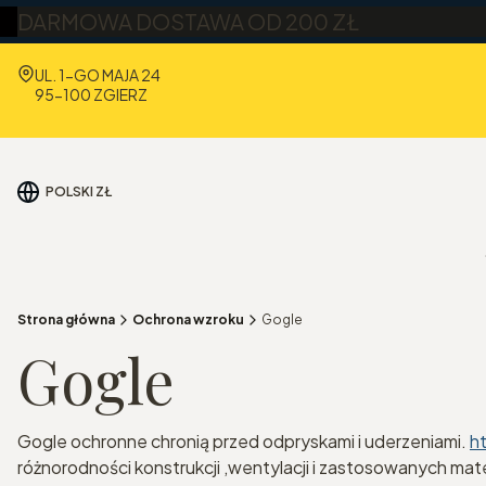
DARMOWA DOSTAWA OD 200 ZŁ
Adres:
UL. 1-GO MAJA 24
95-100 ZGIERZ
POLSKI
ZŁ
Strona główna
Ochrona wzroku
Gogle
Gogle
Gogle ochronne chronią przed odpryskami i uderzeniami.
h
różnorodności konstrukcji ,wentylacji i zastosowanych ma