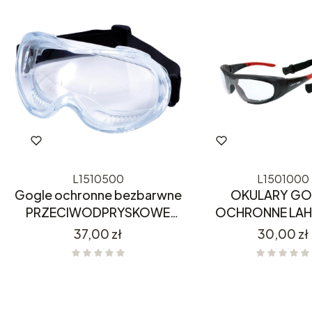
L1510500
L1501000
Gogle ochronne bezbarwne
OKULARY GO
PRZECIWODPRYSKOWE
OCHRONNE LAH
L1510500 LAHTI PRO
L150100
Cena
Cena
37,00 zł
30,00 zł