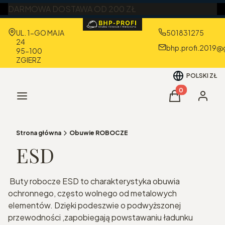
DARMOWA DOSTAWA OD 200 ZŁ
Adres:
UL. 1-GO MAJA
501831275
24
bhp.profi.2019@
95-100
ZGIERZ
POLSKI
ZŁ
Produkty w kos
Menu
Koszyk
Zaloguj 
Strona główna
Obuwie ROBOCZE
ESD
Buty robocze ESD to charakterystyka obuwia
ochronnego, często wolnego od metalowych
elementów. Dzięki podeszwie o podwyższonej
przewodności ,zapobiegają powstawaniu ładunku