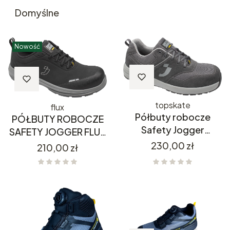
Domyślne
Nowość
topskate
flux
Półbuty robocze
PÓŁBUTY ROBOCZE
Safety Jogger
SAFETY JOGGER FLUX
TOPSKATE S3S LOW
S3S LOW
Cena
230,00 zł
Cena
210,00 zł
dark grey