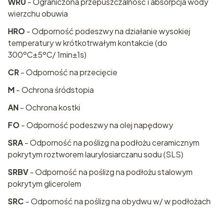
WRU
- Ograniczona przepuszczalność i absorpcja wody
wierzchu obuwia
HRO
- Odporność podeszwy na działanie wysokiej
temperatury w krótkotrwałym kontakcie (do
300ºC±5ºC/ 1min±1s)
CR
- Odporność na przecięcie
M
- Ochrona śródstopia
AN
- Ochrona kostki
FO
- Odporność podeszwy na olej napędowy
SRA
- Odporność na poślizg na podłożu ceramicznym
pokrytym roztworem laurylosiarczanu sodu (SLS)
SRBV
- Odporność na poślizg na podłożu stalowym
pokrytym glicerolem
SRC
- Odporność na poślizg na obydwu w/ w podłożach