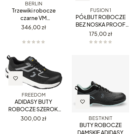
BERLIN
FUSION 1
Trzewiki robocze
PÓŁBUT ROBOCZE
czarne VM
BEZ NOSKA PROOF
FOOTWEAR BERLIN
Cena
346,00 zł
FUSION 1 OB SR FO
S1PS FO ESD SR
Cena
175,00 zł
ESD
FREEDOM
ADIDASY BUTY
ROBOCZE SZEROKI
NOSEK SAFETY
Cena
BESTKNIT
300,00 zł
JOGGER FREEDOM S1
BUTY ROBOCZE
PS
DAMSKIE ADIDASY