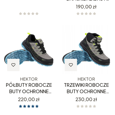
SAFETY JOGGER
Cena
190,00 zł
BESTKNIT S1P
HEKTOR
HEKTOR
PÓŁBUTY ROBOCZE
TRZEWIKI ROBOCZE
BUTY OCHRONNE
BUTY OCHRONNE
STALCO HEKTOR LOW
STALCO HEKTOR HIGH
Cena
Cena
220,00 zł
230,00 zł
S3S ESD
S3S ESD