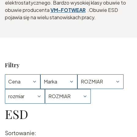
elektrostatycznego. Bardzo wysokiej klasy obuwie to
obuwie producenta
VM-FOTWEAR
.Obuwie ESD
pojawia się na wielu stanowiskach pracy.
Filtry
Cena
Marka
ROZMIAR
rozmiar
ROZMIAR
ESD
Koniec filtrów
Lista produktów
Sortowanie: