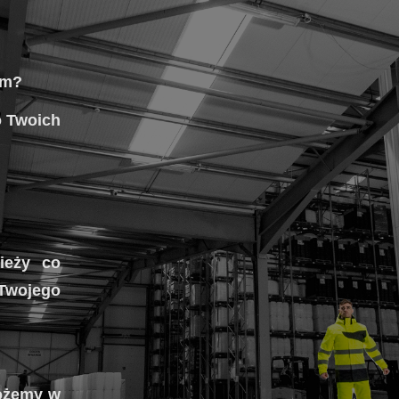
em?
o Twoich
ieży co
Twojego
możemy w