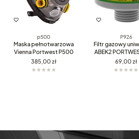
p500
P926
Maska pełnotwarzowa
Filtr gazowy uni
Vienna Portwest P500
ABEK2 PORTWES
Cena
Cena
385,00 zł
69,00 zł