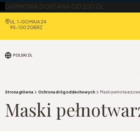
DARMOWA DOSTAWA OD 200 ZŁ
Adres:
UL. 1-GO MAJA 24
95-100 ZGIERZ
POLSKI
ZŁ
Strona główna
Ochrona dróg oddechowych
Maski pełnotwarzow
Maski pełnotwa