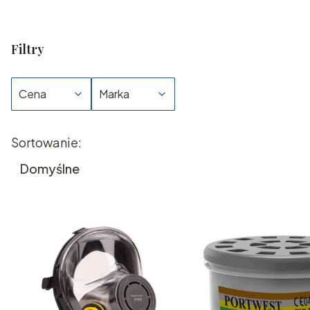
Filtry
Cena
Marka
Koniec filtrów
Lista produktów
Sortowanie:
Domyślne