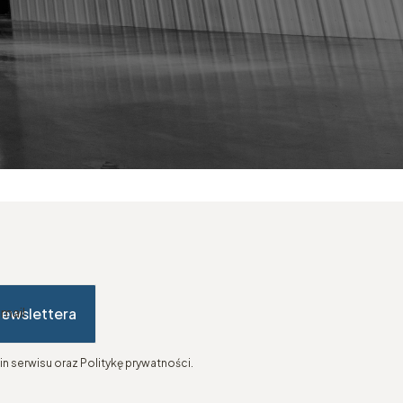
newslettera
-mail
n serwisu oraz Politykę prywatności.