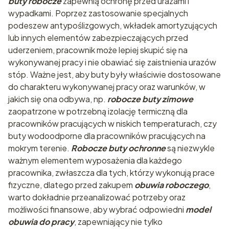
buty robocze
zapewnią ochronę przed urazami i
wypadkami. Poprzez zastosowanie specjalnych
podeszew antypoślizgowych, wkładek amortyzujących
lub innych elementów zabezpieczających przed
uderzeniem, pracownik może lepiej skupić się na
wykonywanej pracy i nie obawiać się zaistnienia urazów
stóp. Ważne jest, aby buty były właściwie dostosowane
do charakteru wykonywanej pracy oraz warunków, w
jakich się ona odbywa, np.
robocze buty zimowe
zaopatrzone w potrzebną izolację termiczną dla
pracowników pracujących w niskich temperaturach, czy
buty wodoodporne dla pracowników pracujących na
mokrym terenie.
Robocze buty ochronne
są niezwykle
ważnym elementem wyposażenia dla każdego
pracownika, zwłaszcza dla tych, którzy wykonują prace
fizyczne, dlatego przed zakupem
obuwia roboczego
,
warto dokładnie przeanalizować potrzeby oraz
możliwości finansowe, aby wybrać odpowiedni
model
obuwia do pracy
, zapewniający nie tylko