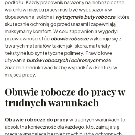
podłożu. Każdy pracownik narażony na niebezpieczne
warunki w miejscu pracy musi być wyposażony w
dopasowane, solidne i
wytrzymałe buty robocze
, które
skutecznie ochronią go przed urazami i zapewniają
maksymalny komfort. W celu zapewnienia wygody i
przewiewności stóp
obuwie robocze
wykonuje się z
trwałych materiałów takich jak: skóra, materiały
tekstylne lub syntetyczne polimery. Prawidłowe
używanie
butów roboczych i ochronnych
może
znacznie zredukować liczbę wypadków i kontuzji w
miejscu pracy.
Obuwie robocze do pracy w
trudnych warunkach
Obuwie robocze do pracy
w trudnych warunkach to
absolutna konieczność dla każdego, kto, zajmuje się
pracą wymagającą bezpiecznych butów ochronnych.