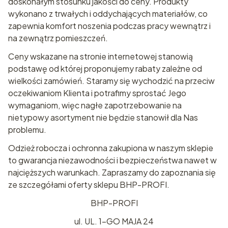
doskonałym stosunku jakości do ceny. Produkty
wykonano z trwałych i oddychających materiałów, co
zapewnia komfort noszenia podczas pracy wewnątrz i
na zewnątrz pomieszczeń.
Ceny wskazane na stronie internetowej stanowią
podstawę od której proponujemy rabaty zależne od
wielkości zamówień. Staramy się wychodzić na przeciw
oczekiwaniom Klienta i potrafimy sprostać Jego
wymaganiom, więc nagłe zapotrzebowanie na
nietypowy asortyment nie będzie stanowił dla Nas
problemu.
Odzież robocza i ochronna zakupiona w naszym sklepie
to gwarancja niezawodności i bezpieczeństwa nawet w
najcięższych warunkach. Zapraszamy do zapoznania się
ze szczegółami oferty sklepu BHP-PROFI.
BHP-PROFI
ul. UL. 1-GO MAJA 24