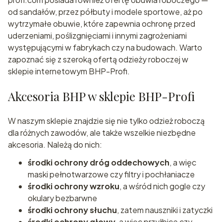
od sandałów, przez półbuty i modele sportowe, aż po
wytrzymałe obuwie, które zapewnia ochronę przed
uderzeniami, poślizgnięciami i innymi zagrożeniami
występującymi w fabrykach czy na budowach. Warto
zapoznać się z szeroką ofertą odzieży roboczej w
sklepie internetowym BHP-Profi.
Akcesoria BHP w sklepie BHP-Profi
W naszym sklepie znajdzie się nie tylko odzież roboczą
dla różnych zawodów, ale także wszelkie niezbędne
akcesoria. Należą do nich:
środki ochrony dróg oddechowych
, a więc
maski pełnotwarzowe czy filtry i pochłaniacze
środki ochrony wzroku
, a wśród nich gogle czy
okulary bezbarwne
środki ochrony słuchu
, zatem nauszniki i zatyczki
środki ochrony głowy
, a więc przyłbice czy