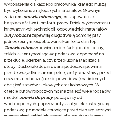
wyposażenia dla każdego pracownika i dlatego muszą
być wykonane z najlepszych materiałów. Głównym
zadaniem
obuwia roboczego
jest zapewnienie
bezpieczeństwa i komfortu pracy. Dzięki wykorzystaniu
innowacyjnych technologii i odpowiednich materiałów
buty robocze
zapewnią długotrwałą ochronę przy
jednoczesnym respektowaniu komfortu dla stóp.
Obuwie robocze
powinno mieć funkcjonalne cechy,
takich jak: antypoślizgowa podeszwa, odporność na
przekłucie, uderzenia, czy przedłużona stabilizacja
stopy. Doskonale dopasowana podeszwa powinna
przede wszystkim chronić palce, pięty oraz stawy przed
urazami, a jednocześnie nie powodować nadmiernych
obciążeń stawów skokowych oraz kolanowych. W
ofercie butów roboczych można znaleźć wiele rodzajów
i modeli
obuwia do pracy
, począwszy od
wodoodpornych, poprzez buty z antyelektrostatyczną
podeszwą, po modele chroniące przed niebezpiecznymi
substancjami, takimi jak: chemikalia, czy żrące kwasy.