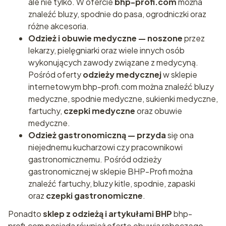
ale nie tylko. W ofercie
bhp-profi.com
można
znaleźć bluzy, spodnie do pasa, ogrodniczki oraz
różne akcesoria.
Odzież i obuwie medyczne — noszone
przez
lekarzy, pielęgniarki oraz wiele innych osób
wykonujących zawody związane z medycyną.
Pośród oferty
odzieży medycznej
w sklepie
internetowym bhp-profi.com można znaleźć bluzy
medyczne, spodnie medyczne, sukienki medyczne,
fartuchy,
czepki medyczne
oraz obuwie
medyczne.
Odzież gastronomiczną — przyda
się ona
niejednemu kucharzowi czy pracownikowi
gastronomicznemu. Pośród odzieży
gastronomicznej w sklepie BHP-Profi można
znaleźć fartuchy, bluzy kitle, spodnie, zapaski
oraz
czepki gastronomiczne
.
Ponadto
sklep z odzieżą i artykułami BHP
bhp-
profi.com posiada również ofertę obuwia roboczego —