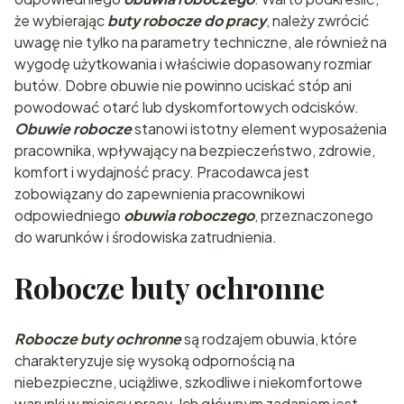
że wybierając
buty robocze do pracy
, należy zwrócić
uwagę nie tylko na parametry techniczne, ale również na
wygodę użytkowania i właściwie dopasowany rozmiar
butów. Dobre obuwie nie powinno uciskać stóp ani
powodować otarć lub dyskomfortowych odcisków.
Obuwie robocze
stanowi istotny element wyposażenia
pracownika, wpływający na bezpieczeństwo, zdrowie,
komfort i wydajność pracy. Pracodawca jest
zobowiązany do zapewnienia pracownikowi
odpowiedniego
obuwia roboczego
, przeznaczonego
do warunków i środowiska zatrudnienia.
Robocze buty ochronne
Robocze buty ochronne
są rodzajem obuwia, które
charakteryzuje się wysoką odpornością na
niebezpieczne, uciążliwe, szkodliwe i niekomfortowe
warunki w miejscu pracy. Ich głównym zadaniem jest