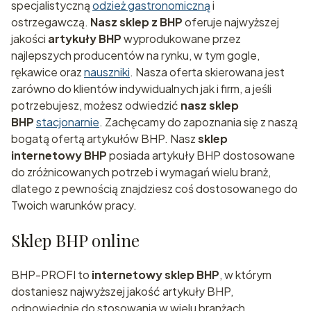
specjalistyczną
odzież gastronomiczną
i
ostrzegawczą.
Nasz sklep z BHP
oferuje najwyższej
jakości
artykuły BHP
wyprodukowane przez
najlepszych producentów na rynku, w tym gogle,
rękawice oraz
nauszniki
. Nasza oferta skierowana jest
zarówno do klientów indywidualnych jak i firm, a jeśli
potrzebujesz, możesz odwiedzić
nasz sklep
BHP
stacjonarnie
. Zachęcamy do zapoznania się z naszą
bogatą ofertą artykułów BHP. Nasz
sklep
internetowy BHP
posiada artykuły BHP dostosowane
do zróżnicowanych potrzeb i wymagań wielu branż,
dlatego z pewnością znajdziesz coś dostosowanego do
Twoich warunków pracy.
Sklep BHP online
BHP-PROFI to
internetowy sklep BHP
, w którym
dostaniesz najwyższej jakość artykuły BHP,
odpowiednie do stosowania w wielu branżach.