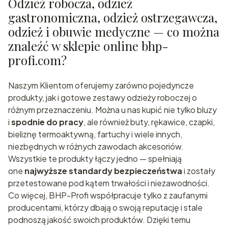
Odzież robocza, odzież
gastronomiczna, odzież ostrzegawcza,
odzież i obuwie medyczne — co można
znaleźć w sklepie online bhp-
profi.com?
Naszym Klientom oferujemy zarówno pojedyncze
produkty, jak i gotowe zestawy odzieży roboczej o
różnym przeznaczeniu. Można u nas kupić nie tylko bluzy
i
spodnie do pracy
, ale również buty, rękawice, czapki,
bieliznę termoaktywną, fartuchy i wiele innych,
niezbędnych w różnych zawodach akcesoriów.
Wszystkie te produkty łączy jedno — spełniają
one
najwyższe standardy bezpieczeństwa
i zostały
przetestowane pod kątem trwałości i niezawodności.
Co więcej, BHP-Profi współpracuje tylko z zaufanymi
producentami, którzy dbają o swoją reputację i stale
podnoszą jakość swoich produktów. Dzięki temu