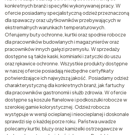
konkretnych branż i specyfiki wykonywanej pracy. W
ofercie posiadamy specjalistyczną odzież przeznaczoną
dla spawaczy oraz użytkowników przebywających w
ekstremalnych warunkach temperaturowych.
Oferujemy buty ochronne, kurtki oraz spodnie robocze
dla pracowników budowlanych i magazynierów oraz
pracowników innych gałęzi przemysłu. W sprzedaży
dostępne są także kaski, kominiarki i zatyczki do uszu
oraz rękawice ochronne. Wszystkie produkty dostępne
w naszej ofercie posiadają niezbędne certyfikaty
potwierdzające ich najwyższą jakość. Posiadamy odzież
charakterystyczną dla konkretnych branż, jak fartuchy
dla pracowników gastronomii i służb zdrowia. W ofercie
dostępne są koszule flanelowe i podkoszulki robocze w
szerokiej gamie kolorystycznej. Odzież robocza
występuje w wersji ocieplanej i nieocieplanej i doskonale
sprawdzi się o każdej porze roku. Państwa uwadze
polecamy kurtki, bluzy oraz kamizelki ostrzegawcze w