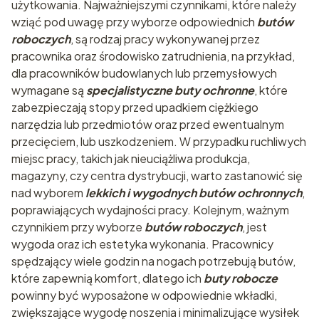
użytkowania. Najważniejszymi czynnikami, które należy
wziąć pod uwagę przy wyborze odpowiednich
butów
roboczych
, są rodzaj pracy wykonywanej przez
pracownika oraz środowisko zatrudnienia, na przykład,
dla pracowników budowlanych lub przemysłowych
wymagane są
specjalistyczne buty ochronne
, które
zabezpieczają stopy przed upadkiem ciężkiego
narzędzia lub przedmiotów oraz przed ewentualnym
przecięciem, lub uszkodzeniem. W przypadku ruchliwych
miejsc pracy, takich jak nieuciążliwa produkcja,
magazyny, czy centra dystrybucji, warto zastanowić się
nad wyborem
lekkich i wygodnych butów ochronnych
,
poprawiających wydajności pracy. Kolejnym, ważnym
czynnikiem przy wyborze
butów roboczych
, jest
wygoda oraz ich estetyka wykonania. Pracownicy
spędzający wiele godzin na nogach potrzebują butów,
które zapewnią komfort, dlatego ich
buty robocze
powinny być wyposażone w odpowiednie wkładki,
zwiększające wygodę noszenia i minimalizujące wysiłek