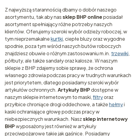
Z najwyższą starannością dbamy o dobór naszego
asortymentu, tak aby nas
sklep BHP online
posiadał
asortyment spełniający różne potrzeby naszych
klientów. Oferujemy szeroki wybór odzieży roboczej, w
tym nieprzemakalne
kurtki
, ciepłe bluzy oraz wygodne
spodnie, poza tym wśród naszych butów roboczych
znajdziesz obuwie o różnym zastosowaniu m.in.
trzewiki
,
półbuty, ale także sandały oraz kalosze. W naszym
sklepie z BHP zdajemy sobie sprawę, że ochrona
własnego zdrowia podczas pracy w trudnych warunkach
jest priorytetem, dlatego posiadamy szeroki wybór
artykułów ochronnych.
Artykuły BHP
dostępne w
naszym sklepie internetowym to maski,
filtry
oraz
przyłbice chroniące drogi oddechowe, a także
hełmy
i
kaski ochraniające głowę podczas pracy w
niebezpiecznych warunkach. Nasz
sklep internetowy
BHP
wyposażony jest również w artykuły
przeciwpożarowe takie jak gaśnice. Posiadamy