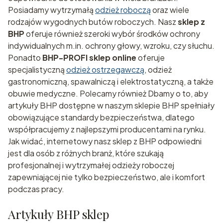
Posiadamy wytrzymałą
odzież roboczą
oraz wiele
rodzajów wygodnych butów roboczych. Nasz
sklep z
BHP
oferuje również szeroki wybór środków ochrony
indywidualnych m.in. ochrony głowy, wzroku, czy słuchu.
Ponadto
BHP-PROFI sklep online
oferuje
specjalistyczną
odzież ostrzegawczą
, odzież
gastronomiczną, spawalniczą i elektrostatyczną, a także
obuwie medyczne. Polecamy również Dbamy o to, aby
artykuły BHP dostępne w naszym sklepie BHP spełniały
obowiązujące standardy bezpieczeństwa, dlatego
współpracujemy z najlepszymi producentami na rynku.
Jak widać, internetowy nasz sklep z BHP odpowiedni
jest dla osób z różnych branż, które szukają
profesjonalnej i wytrzymałej odzieży roboczej
zapewniającej nie tylko bezpieczeństwo, ale i komfort
podczas pracy.
Artykuły BHP sklep