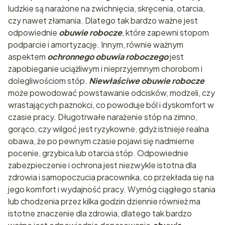
ludzkie są narażone na zwichnięcia, skręcenia, otarcia,
czy nawet złamania. Dlatego tak bardzo ważne jest
odpowiednie
obuwie robocze
, które zapewni stopom
podparcie i amortyzację. Innym, równie ważnym
aspektem
ochronnego obuwia roboczego
jest
zapobieganie uciążliwym i nieprzyjemnym chorobom i
dolegliwościom stóp.
Niewłaściwe obuwie robocze
może powodować powstawanie odcisków, modzeli, czy
wrastających paznokci, co powoduje ból i dyskomfort w
czasie pracy. Długotrwałe narażenie stóp na zimno,
gorąco, czy wilgoć jest ryzykowne, gdyż istnieje realna
obawa, że po pewnym czasie pojawi się nadmierne
pocenie, grzybica lub otarcia stóp. Odpowiednie
zabezpieczenie i ochrona jest niezwykle istotna dla
zdrowia i samopoczucia pracownika, co przekłada się na
jego komfort i wydajność pracy. Wymóg ciągłego stania
lub chodzenia przez kilka godzin dziennie również ma
istotne znaczenie dla zdrowia, dlatego tak bardzo