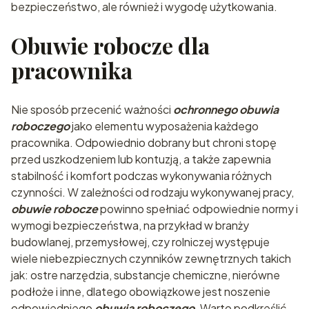
bezpieczeństwo, ale również i wygodę użytkowania.
Obuwie robocze dla
pracownika
Nie sposób przecenić ważności
ochronnego obuwia
roboczego
jako elementu wyposażenia każdego
pracownika. Odpowiednio dobrany but chroni stopę
przed uszkodzeniem lub kontuzją, a także zapewnia
stabilność i komfort podczas wykonywania różnych
czynności. W zależności od rodzaju wykonywanej pracy,
obuwie robocze
powinno spełniać odpowiednie normy i
wymogi bezpieczeństwa, na przykład w branży
budowlanej, przemysłowej, czy rolniczej występuje
wiele niebezpiecznych czynników zewnętrznych takich
jak: ostre narzędzia, substancje chemiczne, nierówne
podłoże i inne, dlatego obowiązkowe jest noszenie
odpowiedniego
obuwia roboczego
. Warto podkreślić,