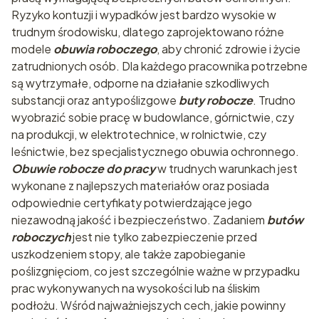
Ryzyko kontuzji i wypadków jest bardzo wysokie w
trudnym środowisku, dlatego zaprojektowano różne
modele
obuwia roboczego
, aby chronić zdrowie i życie
zatrudnionych osób. Dla każdego pracownika potrzebne
są wytrzymałe, odporne na działanie szkodliwych
substancji oraz antypoślizgowe
buty robocze
. Trudno
wyobrazić sobie pracę w budowlance, górnictwie, czy
na produkcji, w elektrotechnice, w rolnictwie, czy
leśnictwie, bez specjalistycznego obuwia ochronnego.
Obuwie robocze do pracy
w trudnych warunkach jest
wykonane z najlepszych materiałów oraz posiada
odpowiednie certyfikaty potwierdzające jego
niezawodną jakość i bezpieczeństwo. Zadaniem
butów
roboczych
jest nie tylko zabezpieczenie przed
uszkodzeniem stopy, ale także zapobieganie
poślizgnięciom, co jest szczególnie ważne w przypadku
prac wykonywanych na wysokości lub na śliskim
podłożu. Wśród najważniejszych cech, jakie powinny