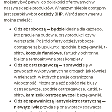
możemy być pewni, co do jakości oferowanych w
naszym sklepie produktów. W naszym sklepie dostępny
jest szeroki wybór
odzieży BHP
. Wśród asortymentu
można znaleźć:
Odzież roboczą — będzie
idealna dla każdego,
kto pracuje na budowie, przy produkcji czy w
warsztacie. Pośród oferty odzieży roboczej
dostępne są bluzy, kurtki, spodnie, bezrękawniki, t-
shirty,
koszule flanelowe
, fartuchy ochronne,
bielizna termoaktywna oraz komplety.
Odzież ostrzegawczą — sprawdzi
się w
zawodach wykonywanych na drogach, jak również
w miejscach, w których panuje ograniczona
widoczność. Można znaleźć pośród niej bluzy
ostrzegawcze, spodnie ostrzegawcze, kurtki, t-
shirty,
kamizelki ostrzegawcze
i bezrękawniki.
Odzież spawalniczą i antyelektrostatyczną —
niewątpliwie
przyda się ona w pracy spawacza,