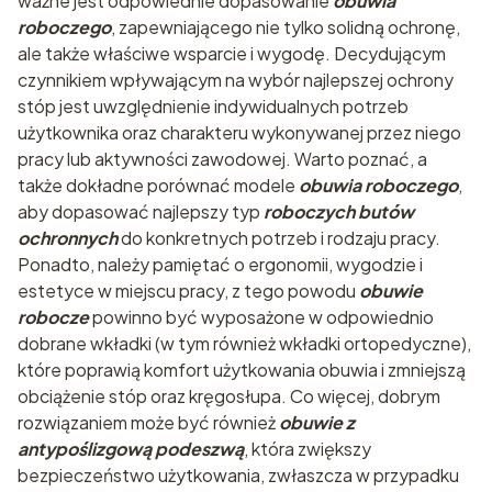
ważne jest odpowiednie dopasowanie
obuwia
roboczego
, zapewniającego nie tylko solidną ochronę,
ale także właściwe wsparcie i wygodę. Decydującym
czynnikiem wpływającym na wybór najlepszej ochrony
stóp jest uwzględnienie indywidualnych potrzeb
użytkownika oraz charakteru wykonywanej przez niego
pracy lub aktywności zawodowej. Warto poznać, a
także dokładne porównać modele
obuwia roboczego
,
aby dopasować najlepszy typ
roboczych butów
ochronnych
do konkretnych potrzeb i rodzaju pracy.
Ponadto, należy pamiętać o ergonomii, wygodzie i
estetyce w miejscu pracy, z tego powodu
obuwie
robocze
powinno być wyposażone w odpowiednio
dobrane wkładki (w tym również wkładki ortopedyczne),
które poprawią komfort użytkowania obuwia i zmniejszą
obciążenie stóp oraz kręgosłupa. Co więcej, dobrym
rozwiązaniem może być również
obuwie z
antypoślizgową podeszwą
, która zwiększy
bezpieczeństwo użytkowania, zwłaszcza w przypadku