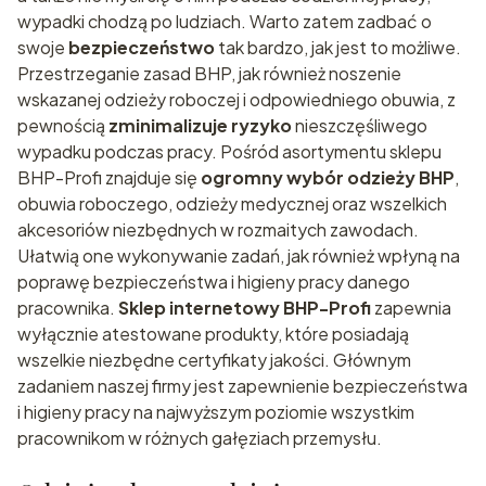
wypadki chodzą po ludziach. Warto zatem zadbać o
swoje
bezpieczeństwo
tak bardzo, jak jest to możliwe.
Przestrzeganie zasad BHP, jak również noszenie
wskazanej odzieży roboczej i odpowiedniego obuwia, z
pewnością
zminimalizuje ryzyko
nieszczęśliwego
wypadku podczas pracy. Pośród asortymentu sklepu
BHP-Profi znajduje się
ogromny wybór odzieży BHP
,
obuwia roboczego, odzieży medycznej oraz wszelkich
akcesoriów niezbędnych w rozmaitych zawodach.
Ułatwią one wykonywanie zadań, jak również wpłyną na
poprawę bezpieczeństwa i higieny pracy danego
pracownika.
Sklep internetowy BHP-Profi
zapewnia
wyłącznie atestowane produkty, które posiadają
wszelkie niezbędne certyfikaty jakości. Głównym
zadaniem naszej firmy jest zapewnienie bezpieczeństwa
i higieny pracy na najwyższym poziomie wszystkim
pracownikom w różnych gałęziach przemysłu.