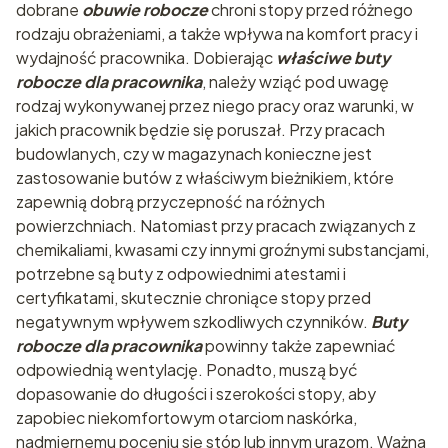
dobrane
obuwie robocze
chroni stopy przed różnego
rodzaju obrażeniami, a także wpływa na komfort pracy i
wydajność pracownika. Dobierając
właściwe buty
robocze dla pracownika
, należy wziąć pod uwagę
rodzaj wykonywanej przez niego pracy oraz warunki, w
jakich pracownik będzie się poruszał. Przy pracach
budowlanych, czy w magazynach konieczne jest
zastosowanie butów z właściwym bieżnikiem, które
zapewnią dobrą przyczepność na różnych
powierzchniach. Natomiast przy pracach związanych z
chemikaliami, kwasami czy innymi groźnymi substancjami,
potrzebne są buty z odpowiednimi atestami i
certyfikatami, skutecznie chroniące stopy przed
negatywnym wpływem szkodliwych czynników.
Buty
robocze dla pracownika
powinny także zapewniać
odpowiednią wentylację. Ponadto, muszą być
dopasowanie do długości i szerokości stopy, aby
zapobiec niekomfortowym otarciom naskórka,
nadmiernemu poceniu się stóp lub innym urazom. Ważna