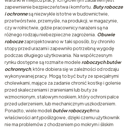
zapewnienie bezpieczeństwa i komfortu.
Buty robocze
i ochronne
są niezwykle istotne w budownictwie,
przetwórstwie, przemyśle, na produkcji, w magazynie,
czy w rolnictwie, gdzie pracownicy narażeni są na
różnego rodzaju niebezpieczne zagrożenia.
Obuwie
robocze
zaprojektowano w taki sposób, by chroniło
stopy przed urazami i zapewniło potrzebną wygodę
podczas długiego użytkowania. Na współczesnym
rynku dostępne są rozmaite modele
roboczych butów
ochronnych
, które dobiera się w zależności od rodzaju
wykonywanej pracy. Mogą to być buty ze specjalnymi
cholewkami, mające za zadanie chronić kostkę i golenie
przed skaleczeniami i zranieniami lub buty ze
wzmocnionym, stalowym noskiem, który ochroni palce
przed uderzeniem, lub mechanicznym uszkodzeniem.
Ponadto, wiele modeli
butów roboczych
ma
właściwości antypoślizgowe, dzięki czemu użytkownik
nie ma problemów z chodzeniem po mokrym i śliskim