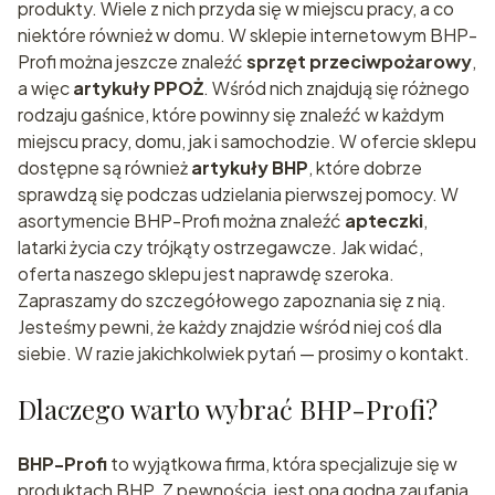
produkty. Wiele z nich przyda się w miejscu pracy, a co
niektóre również w domu. W sklepie internetowym BHP-
Profi można jeszcze znaleźć
sprzęt przeciwpożarowy
,
a więc
artykuły PPOŻ
. Wśród nich znajdują się różnego
rodzaju gaśnice, które powinny się znaleźć w każdym
miejscu pracy, domu, jak i samochodzie. W ofercie sklepu
dostępne są również
artykuły BHP
, które dobrze
sprawdzą się podczas udzielania pierwszej pomocy. W
asortymencie BHP-Profi można znaleźć
apteczki
,
latarki życia czy trójkąty ostrzegawcze. Jak widać,
oferta naszego sklepu jest naprawdę szeroka.
Zapraszamy do szczegółowego zapoznania się z nią.
Jesteśmy pewni, że każdy znajdzie wśród niej coś dla
siebie. W razie jakichkolwiek pytań — prosimy o kontakt.
Dlaczego warto wybrać BHP-Profi?
BHP-Profi
to wyjątkowa firma, która specjalizuje się w
produktach BHP. Z pewnością, jest ona godna zaufania,