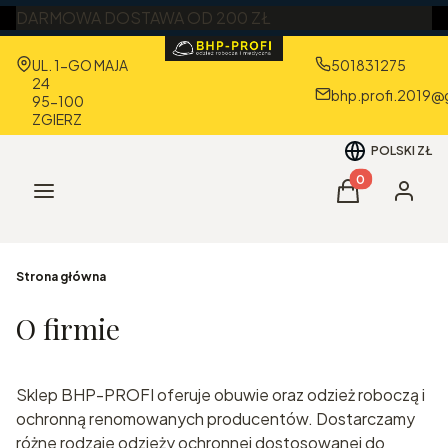
DARMOWA DOSTAWA OD 200 ZŁ
Adres:
UL. 1-GO MAJA
501831275
24
bhp.profi.2019@
95-100
ZGIERZ
POLSKI
ZŁ
Produkty w kos
Menu
Koszyk
Zaloguj 
Strona główna
O firmie
Sklep BHP-PROFI oferuje obuwie oraz odzież roboczą i
ochronną renomowanych producentów. Dostarczamy
różne rodzaje odzieży ochronnej dostosowanej do