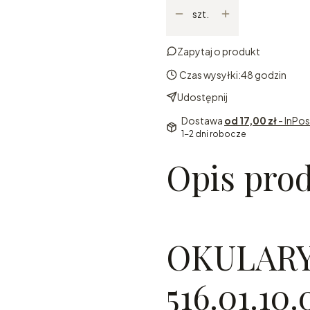
szt.
Zapytaj o produkt
Czas wysyłki:
48 godzin
Udostępnij
Dostawa
od 17,00 zł
- InPo
1-2 dni robocze
Opis pro
OKULARY
516.01.10.