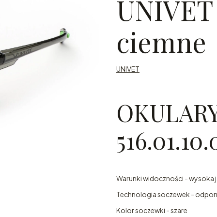
UNIVET 5
ciemne
UNIVET
OKULARY
516.01.10.
Warunki widoczności - wysoka 
Technologia soczewek - odpor
Kolor soczewki - szare