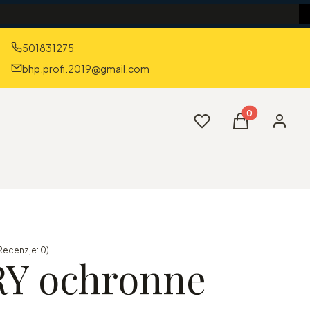
501831275
bhp.profi.2019@gmail.com
Produkty w kos
Ulubione
Koszyk
Zaloguj 
Recenzje: 0)
Y ochronne