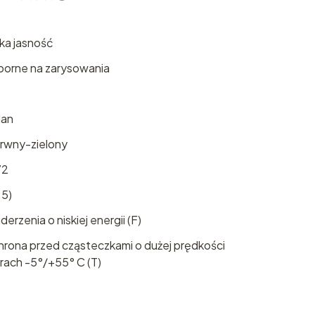
ka jasność
porne na zarysowania
lan
arwny-zielony
72
.5)
rzenia o niskiej energii (F)
rona przed cząsteczkami o dużej prędkości
ach -5°/+55° C (T)