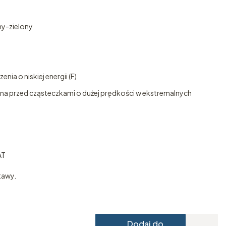
ny-zielony
ia o niskiej energii (F)
a przed cząsteczkami o dużej prędkości w ekstremalnych
AT
AT
tawy.
Dodaj do