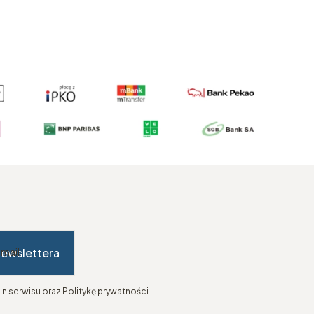
newslettera
-mail
n serwisu oraz Politykę prywatności.