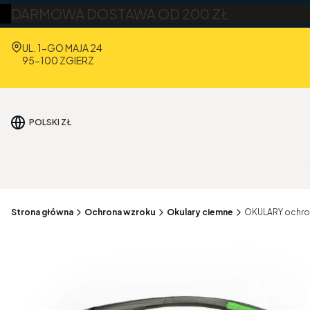
DARMOWA DOSTAWA OD 200 ZŁ
Adres:
UL. 1-GO MAJA 24
95-100 ZGIERZ
POLSKI
ZŁ
Strona główna
Ochrona wzroku
Okulary ciemne
OKULARY ochron