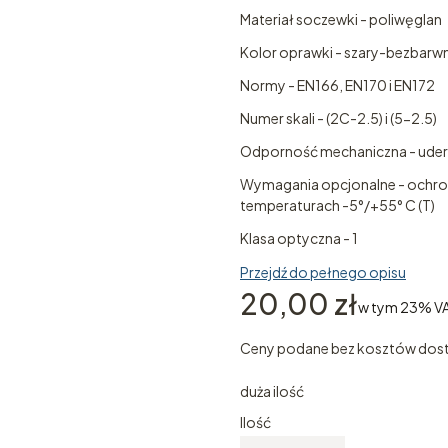
Materiał soczewki - poliwęglan
Kolor oprawki - szary-bezbarw
Normy - EN166, EN170 i EN172
Numer skali - (2C-2.5) i (5-2.5)
Odporność mechaniczna - uderzen
Wymagania opcjonalne - ochron
temperaturach -5°/+55° C (T)
Klasa optyczna - 1
Przejdź do pełnego opisu
Cena
20,00 zł
w tym 23% V
w tym
23%
V
Ceny podane bez kosztów dos
duża ilość
Ilość