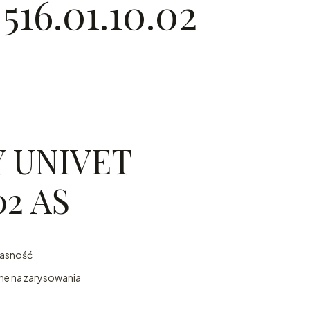
16.01.10.02
 UNIVET
02 AS
jasność
ne na zarysowania