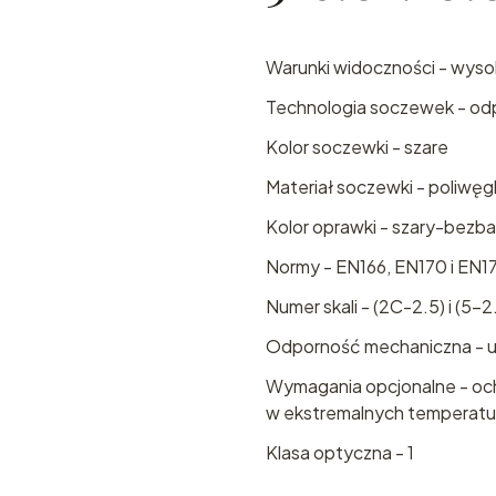
Warunki widoczności - wyso
Technologia soczewek - od
Kolor soczewki - szare
Materiał soczewki - poliwęg
Kolor oprawki - szary-bezb
Normy - EN166, EN170 i EN1
Numer skali - (2C-2.5) i (5-2
Odporność mechaniczna - ude
Wymagania opcjonalne - och
w ekstremalnych temperatur
Klasa optyczna - 1