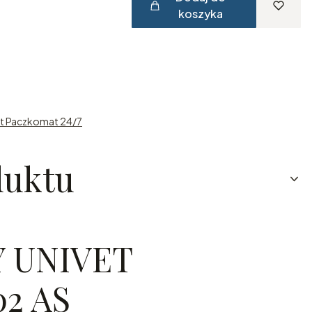
koszyka
st Paczkomat 24/7
duktu
 UNIVET
02 AS