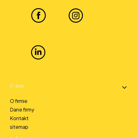
Linki w stopce
O nas
O firmie
Dane firmy
Kontakt
sitemap