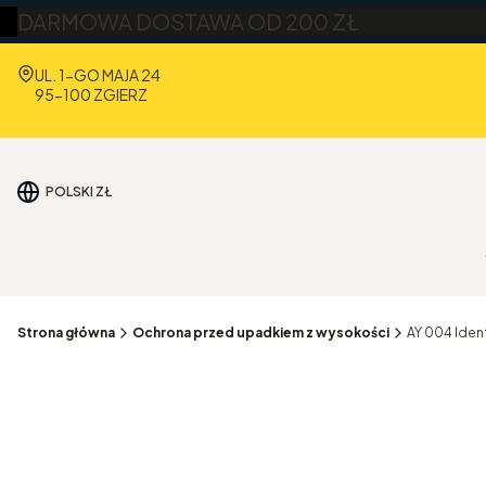
DARMOWA DOSTAWA OD 200 ZŁ
Adres:
UL. 1-GO MAJA 24
95-100 ZGIERZ
POLSKI
ZŁ
Strona główna
Ochrona przed upadkiem z wysokości
AY 004 Ident