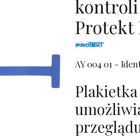
kontrol
Protekt
AY 004 01 - Iden
Plakietka
umożliwia
przegląd