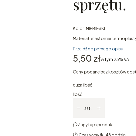
sprzętu.
Kolor: NIEBIESKI
Materiał: elastomer termoplas
Przejdź do pełnego opisu
Cena
5,50 zł
w tym 23% VAT
w tym
23%
VAT
Ceny podane bez kosztów dos
duża ilość
Ilość
szt.
Zapytaj o produkt
Czas wysyłki:
48 godzin