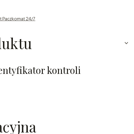
st Paczkomat 24/7
duktu
entyfikator kontroli
acyjna