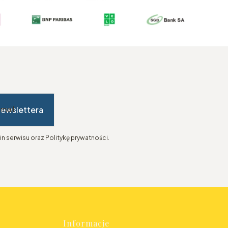
newslettera
-mail
n serwisu oraz Politykę prywatności.
Informacje