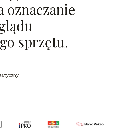
a oznaczanie
glądu
go sprzętu.
lastyczny