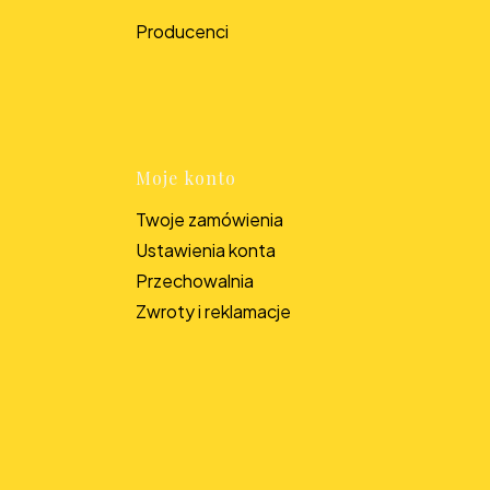
topce
Producenci
Moje konto
Twoje zamówienia
Ustawienia konta
Przechowalnia
Zwroty i reklamacje