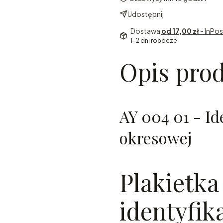
Udostępnij
Dostawa
od 17,00 zł
- InPo
1-2 dni robocze
Opis pro
AY 004 01 - Id
okresowej
Plakietka
identyfik