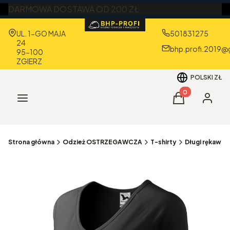
DARMOWA DOSTAWA OD 200 ZŁ
Adres:
UL. 1-GO MAJA
501831275
24
bhp.profi.2019@
95-100
ZGIERZ
POLSKI
ZŁ
Produkty w kos
Menu
Koszyk
Zaloguj 
Strona główna
Odzież OSTRZEGAWCZA
T-shirty
Długi rękaw