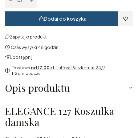
szt.
Dodaj do koszyka
Zapytaj o produkt
Czas wysyłki:
48 godzin
Udostępnij
Dostawa
od 17,00 zł
- InPost Paczkomat 24/7
1-2 dni robocze
Opis produktu
ELEGANCE 127 Koszulka
damska