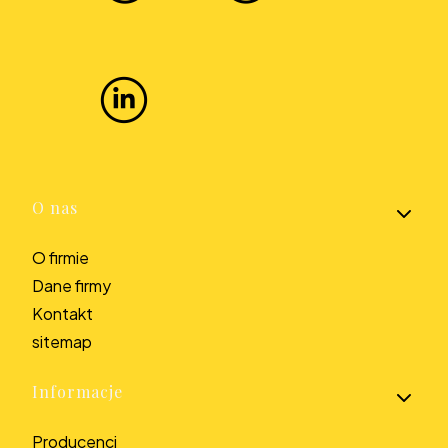
Linki w stopce
O nas
O firmie
Dane firmy
Kontakt
sitemap
Informacje
Producenci