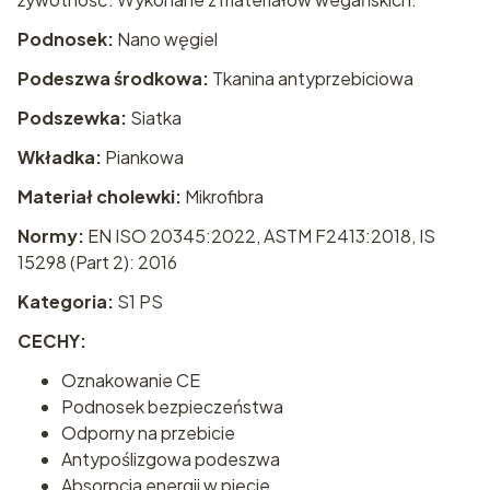
Podnosek:
Nano węgiel
Podeszwa środkowa:
Tkanina antyprzebiciowa
Podszewka:
Siatka
Wkładka:
Piankowa
Materiał cholewki:
Mikrofibra
Normy:
EN ISO 20345:2022, ASTM F2413:2018, IS
15298 (Part 2): 2016
Kategoria:
S1 PS
CECHY:
Oznakowanie CE
Podnosek bezpieczeństwa
Odporny na przebicie
Antypoślizgowa podeszwa
Absorpcja energii w pięcie