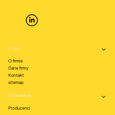
Linki w stopce
O nas
O firmie
Dane firmy
Kontakt
sitemap
Informacje
Producenci