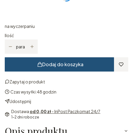
*
ROZMIAR
Wybierz
na wyczerpaniu
Ilość
para
Dodaj do koszyka
Zapytaj o produkt
Czas wysyłki:
48 godzin
Udostępnij
Dostawa
od 0,00 zł
- InPost Paczkomat 24/7
1-2 dni robocze
Opis produktu