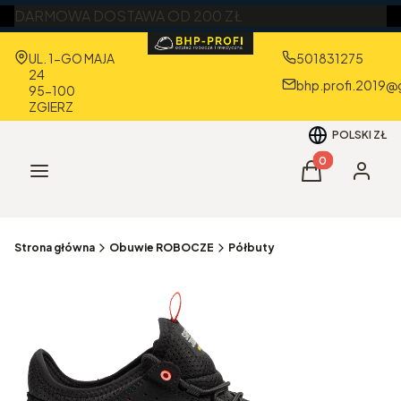
DARMOWA DOSTAWA OD 200 ZŁ
Adres:
UL. 1-GO MAJA
501831275
24
bhp.profi.2019@
95-100
ZGIERZ
POLSKI
ZŁ
Produkty w kos
Menu
Koszyk
Zaloguj 
Strona główna
Obuwie ROBOCZE
Półbuty