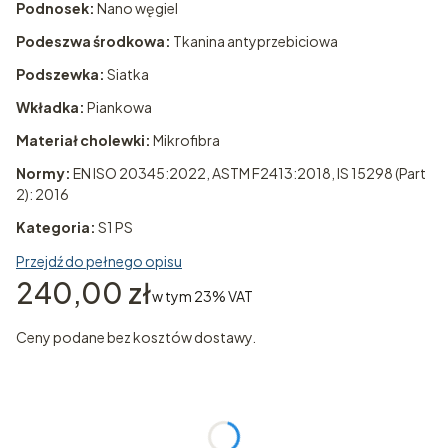
Podnosek:
Nano węgiel
Podeszwa środkowa:
Tkanina antyprzebiciowa
Podszewka:
Siatka
Wkładka:
Piankowa
Materiał cholewki:
Mikrofibra
Normy:
EN ISO 20345:2022, ASTM F2413:2018, IS 15298 (Part
2): 2016
Kategoria:
S1 PS
Przejdź do pełnego opisu
Cena
240,00 zł
w tym 23% VAT
w tym
23%
VAT
Ceny podane bez kosztów dostawy.
Wybierz wariant produktu:
Poszczególne warianty mogą różnić się ceną