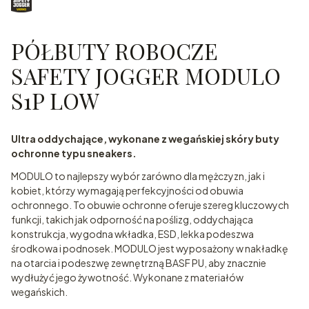
PÓŁBUTY ROBOCZE
SAFETY JOGGER MODULO
S1P LOW
Ultra oddychające, wykonane z wegańskiej skóry buty
ochronne typu sneakers.
MODULO to najlepszy wybór zarówno dla mężczyzn, jak i
kobiet, którzy wymagają perfekcyjności od obuwia
ochronnego. To obuwie ochronne oferuje szereg kluczowych
funkcji, takich jak odporność na poślizg, oddychająca
konstrukcja, wygodna wkładka, ESD, lekka podeszwa
środkowa i podnosek. MODULO jest wyposażony w nakładkę
na otarcia i podeszwę zewnętrzną BASF PU, aby znacznie
wydłużyć jego żywotność. Wykonane z materiałów
wegańskich.