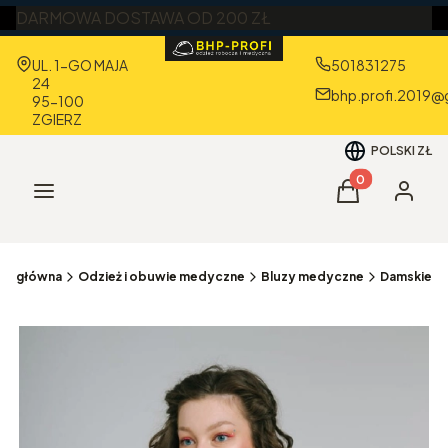
DARMOWA DOSTAWA OD 200 ZŁ
Adres:
UL. 1-GO MAJA
501831275
24
bhp.profi.2019@
95-100
ZGIERZ
POLSKI
ZŁ
Produkty w kos
Menu
Koszyk
Zaloguj 
na główna
Odzież i obuwie medyczne
Bluzy medyczne
Damskie