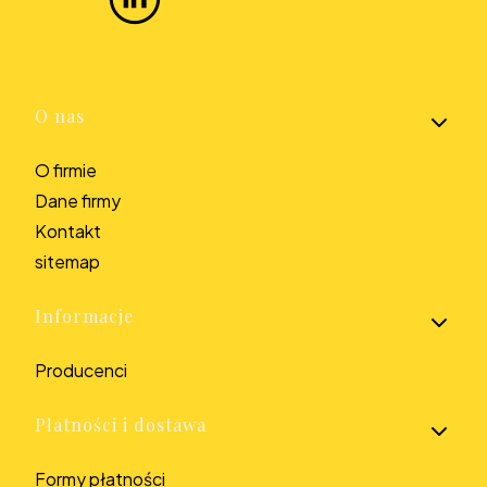
Linki w stopce
O nas
O firmie
Dane firmy
Kontakt
sitemap
Informacje
Producenci
Płatności i dostawa
Formy płatności