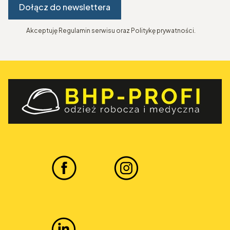
Dołącz do newslettera
Akceptuję Regulamin serwisu oraz Politykę prywatności.