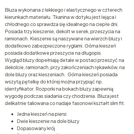
Bluza wykonana z lekkiego i elastycznego w czterech
kierunkach materiału. Tkanina w dotyku jest lejąca i
chłodnego co sprawdza się idealnego na ciepłe dni.
Posiada trzy kieszenie, dekolt w serek, przeszycia na
ramionach. Kieszenie są naszywane na wierzch bluzy i
dodatkowo zabezpieczone ryglami. Górna kieszeń
posiada dodatkowe przeszycie na długopis.
Wygląd bluzy dopełniają detale w postaci przeszyć na
dekolcie, ramionach, przy zakończeniach rękawków, na
dole bluzy oraz kieszeniach. Górna kieszeń posiada
wszytą pętelkę do której można przypiąć np.
identyfikator. Rozporki na bokach bluzy zapewnią
wygodę podczas siadania czy chodzenia. Bluza jest
delikatnie taliowana co nadaje fasonowi kształt slim fit.
Jedna kieszeń na piersi
Dwie kieszenie na dole bluzy
Dopasowany krój