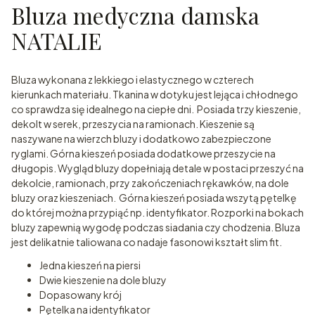
Bluza medyczna damska
NATALIE
Bluza wykonana z lekkiego i elastycznego w czterech
kierunkach materiału. Tkanina w dotyku jest lejąca i chłodnego
co sprawdza się idealnego na ciepłe dni. Posiada trzy kieszenie,
dekolt w serek, przeszycia na ramionach. Kieszenie są
naszywane na wierzch bluzy i dodatkowo zabezpieczone
ryglami. Górna kieszeń posiada dodatkowe przeszycie na
długopis. Wygląd bluzy dopełniają detale w postaci przeszyć na
dekolcie, ramionach, przy zakończeniach rękawków, na dole
bluzy oraz kieszeniach. Górna kieszeń posiada wszytą pętelkę
do której można przypiąć np. identyfikator. Rozporki na bokach
bluzy zapewnią wygodę podczas siadania czy chodzenia. Bluza
jest delikatnie taliowana co nadaje fasonowi kształt slim fit.
Jedna kieszeń na piersi
Dwie kieszenie na dole bluzy
Dopasowany krój
Pętelka na identyfikator