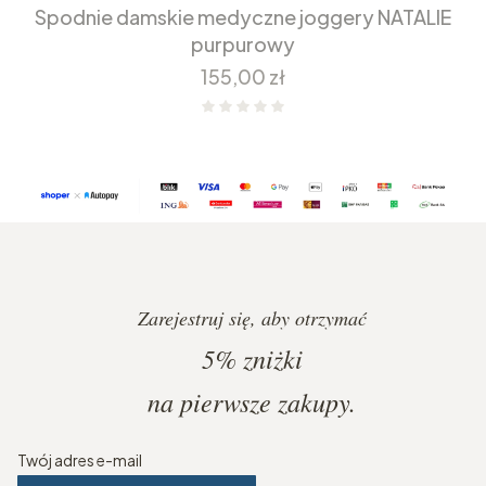
Spodnie damskie medyczne joggery NATALIE
purpurowy
Cena
155,00 zł
Zarejestruj się, aby otrzymać
5%
zniżki
na pierwsze zakupy.
Twój adres e-mail