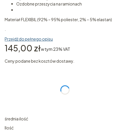
Ozdobne przeszycia na ramionach
Materiał FLEXIBIL (92% – 95% poliester, 2% – 5% elastan)
.
Przejdź do pełnego opisu
Cena
145,00 zł
w tym 23% VAT
w tym
23%
VAT
Ceny podane bez kosztów dostawy.
Wybierz wariant produktu:
Poszczególne warianty mogą różnić się ceną
*
ROZMIAR
Wybierz
średnia ilość
Ilość