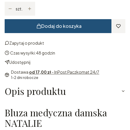
szt.
Dodaj do koszyka
Zapytaj o produkt
Czas wysyłki:
48 godzin
Udostępnij
Dostawa
od 17,00 zł
- InPost Paczkomat 24/7
1-2 dni robocze
Opis produktu
Bluza medyczna damska
NATALIE