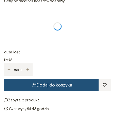
Ceny podane bez kosztów dostawy.
Wybierz wariant produktu:
Poszczególne warianty mogą różnić się ceną
*
ROZMIAR
Wybierz
duża ilość
Ilość
para
Dodaj do koszyka
Zapytaj o produkt
Czas wysyłki:
48 godzin