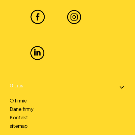
Linki w stopce
O nas
O firmie
Dane firmy
Kontakt
sitemap