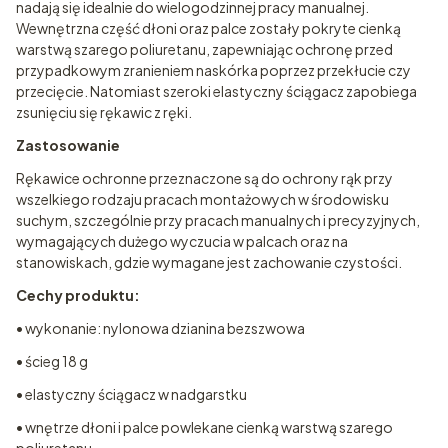
nadają się idealnie do wielogodzinnej pracy manualnej.
Wewnętrzna część dłoni oraz palce zostały pokryte cienką
warstwą szarego poliuretanu, zapewniając ochronę przed
przypadkowym zranieniem naskórka poprzez przekłucie czy
przecięcie. Natomiast szeroki elastyczny ściągacz zapobiega
zsunięciu się rękawic z ręki.
Zastosowanie
Rękawice ochronne przeznaczone są do ochrony rąk przy
wszelkiego rodzaju pracach montażowych w środowisku
suchym, szczególnie przy pracach manualnych i precyzyjnych,
wymagających dużego wyczucia w palcach oraz na
stanowiskach, gdzie wymagane jest zachowanie czystości.
Cechy produktu:
• wykonanie: nylonowa dzianina bezszwowa
• ścieg 18 g
• elastyczny ściągacz w nadgarstku
• wnętrze dłoni i palce powlekane cienką warstwą szarego