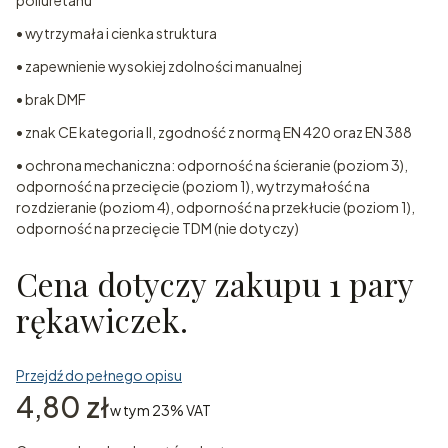
poliuretanu
• wytrzymała i cienka struktura
• zapewnienie wysokiej zdolności manualnej
• brak DMF
• znak CE kategoria II, zgodność z normą EN 420 oraz EN 388
• ochrona mechaniczna: odporność na ścieranie (poziom 3),
odporność na przecięcie (poziom 1), wytrzymałość na
rozdzieranie (poziom 4), odporność na przekłucie (poziom 1),
odporność na przecięcie TDM (nie dotyczy)
Cena dotyczy zakupu 1 pary
rękawiczek.
Przejdź do pełnego opisu
Cena
4,80 zł
w tym 23% VAT
w tym
23%
VAT