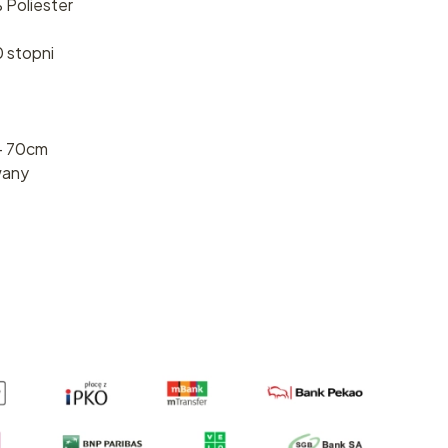
 Poliester
0 stopni
- 70cm
wany