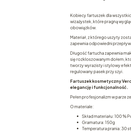
Kobiecy fartuszek dla wszystki
wizażystek, które pragną wygl
obowiązków.
Materiał, z którego uszyty zost
zapewnia odpowiedni przepływ p
Długość fartucha zapewnia mak
się rozkloszowanym dołem, któ
tworzy wyrazisty i stylowy efe
regulowany pasek przy szyi.
Fartuszek kosmetyczny Veron
elegancję i funkcjonalność.
Pełen profesjonalizm w parze ze
O materiale:
Skład materiału: 100 % Po
Gramatura: 150g
Temperatura prania: 30 s