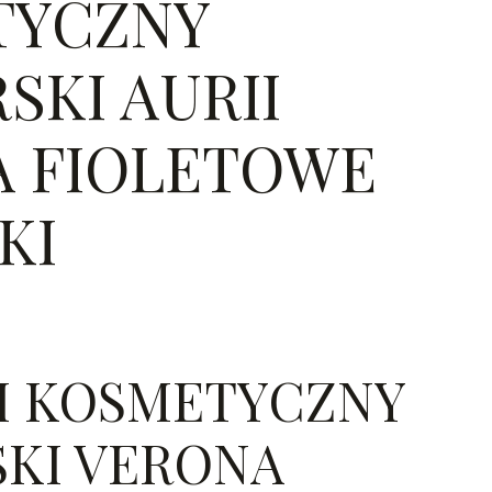
TYCZNY
SKI AURII
 FIOLETOWE
KI
H KOSMETYCZNY
SKI VERONA