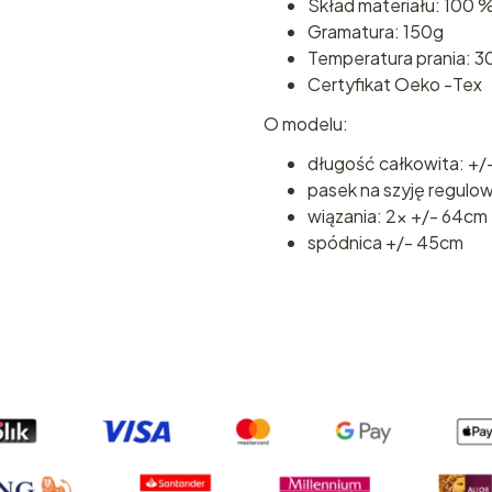
Skład materiału: 100 %
Gramatura: 150g
Temperatura prania: 3
Certyfikat Oeko -Tex
O modelu:
długość całkowita: +/
pasek na szyję regulo
wiązania: 2x +/- 64cm
spódnica +/- 45cm