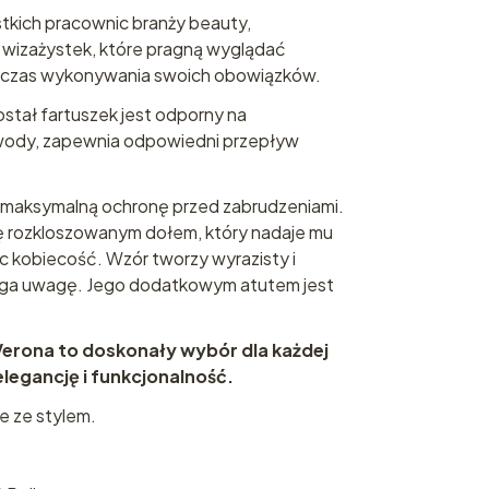
tkich pracownic branży beauty,
z wizażystek, które pragną wyglądać
odczas wykonywania swoich obowiązków.
ostał fartuszek jest odporny na
 wody, zapewnia odpowiedni przepływ
 maksymalną ochronę przed zabrudzeniami.
ię rozkloszowanym dołem, który nadaje mu
ąc kobiecość. Wzór tworzy wyrazisty i
iąga uwagę. Jego dodatkowym atutem jest
erona to doskonały wybór dla każdej
elegancję i funkcjonalność.
e ze stylem.