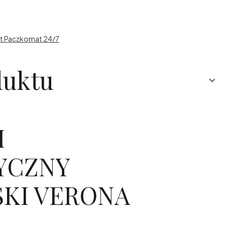
st Paczkomat 24/7
duktu
H
YCZNY
SKI VERONA