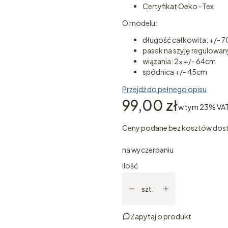
Certyfikat Oeko -Tex
O modelu:
długość całkowita: +/- 
pasek na szyję regulowan
wiązania: 2x +/- 64cm
spódnica +/- 45cm
Przejdź do pełnego opisu
Cena
99,00 zł
w tym 23% VA
w tym
23%
VA
Ceny podane bez kosztów dos
na wyczerpaniu
Ilość
szt.
Zapytaj o produkt