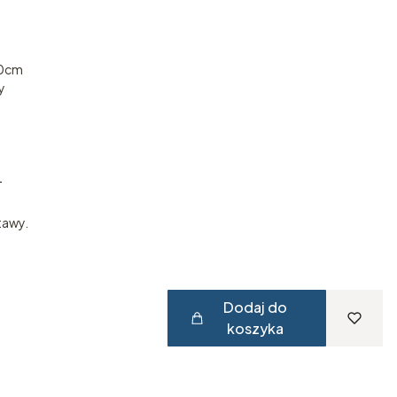
70cm
y
T
T
tawy.
Dodaj do
koszyka