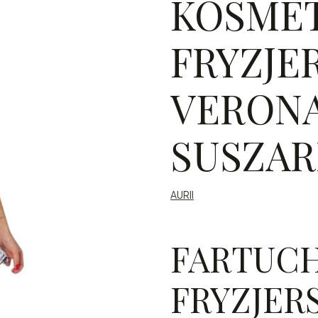
KOSME
FRYZJER
VERONA
SUSZAR
AURII
FARTUC
FRYZJER