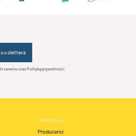
newslettera
-mail
n serwisu oraz Politykę prywatności.
topce
Informacje
Producenci