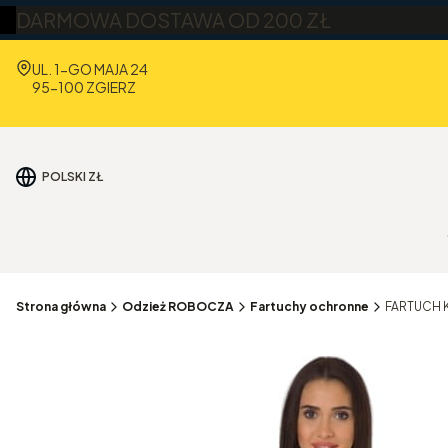
DARMOWA DOSTAWA OD 200 ZŁ
Adres:
UL. 1-GO MAJA 24
95-100 ZGIERZ
POLSKI
ZŁ
Strona główna
Odzież ROBOCZA
Fartuchy ochronne
FARTUCH 