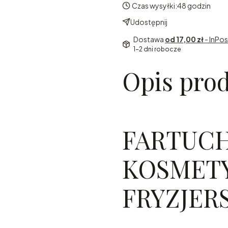
Czas wysyłki:
48 godzin
Udostępnij
Dostawa
od 17,00 zł
- InPo
1-2 dni robocze
Opis pro
FARTUC
KOSMET
FRYZJER