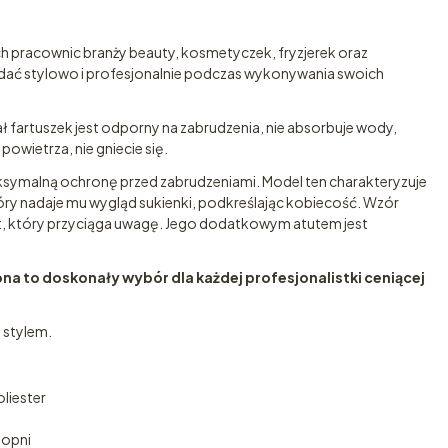
ch pracownic branży beauty, kosmetyczek, fryzjerek oraz
ądać stylowo i profesjonalnie podczas wykonywania swoich
ał fartuszek jest odporny na zabrudzenia, nie absorbuje wody,
owietrza, nie gniecie się.
symalną ochronę przed zabrudzeniami. Model ten charakteryzuje
ry nadaje mu wygląd sukienki, podkreślając kobiecość. Wzór
kt, który przyciąga uwagę. Jego dodatkowym atutem jest
a to doskonały wybór dla każdej profesjonalistki ceniącej
 stylem.
liester
topni