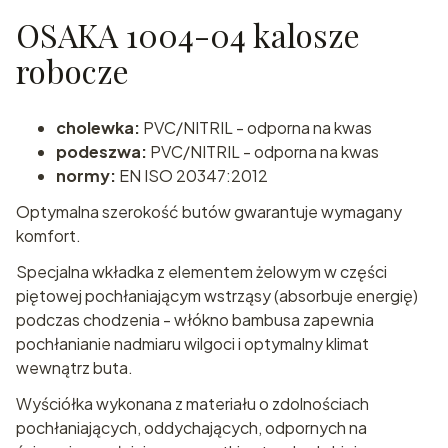
OSAKA 1004-04 kalosze
robocze
cholewka:
PVC/NITRIL - odporna na kwas
podeszwa:
PVC/NITRIL - odporna na kwas
normy:
EN ISO 20347:2012
Optymalna szerokość butów gwarantuje wymagany
komfort.
Specjalna wkładka z elementem żelowym w części
piętowej pochłaniającym wstrząsy (absorbuje energię)
podczas chodzenia - włókno bambusa zapewnia
pochłanianie nadmiaru wilgoci i optymalny klimat
wewnątrz buta.
Wyściółka wykonana z materiału o zdolnościach
pochłaniających, oddychających, odpornych na