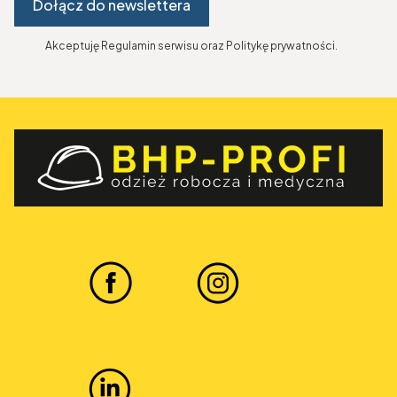
Dołącz do newslettera
Akceptuję Regulamin serwisu oraz Politykę prywatności.