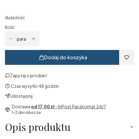
Wybierz
duża ilość
Ilość
para
Dodaj do koszyka
Zapytaj o produkt
Czas wysyłki:
48 godzin
Udostępnij
Dostawa
od 17,00 zł
- InPost Paczkomat 24/7
1-2 dni robocze
Opis produktu