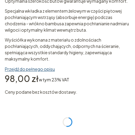
Optymalna szerokość butów gwarantuje wymagany komfort.
Specjalna wkładka z elementem żelowym w części piętowej
pochłaniającym wstrząsy (absorbuje energię) podczas
chodzenia - włókno bambusa zapewnia pochłanianie nadmiaru
wilgoci i optymalny klimat wewnątrz buta.
Wyściółka wykonana z materiału o zdolnościach
pochłaniających, oddychających, odpornych na ścieranie,
spełniająca wszystkie standardy higieny, zapewniająca
maksymalny komfort.
Przejdź do pełnego opisu
Cena
98,00 zł
w tym 23% VAT
w tym
23%
VAT
Ceny podane bez kosztów dostawy.
Wybierz wariant produktu:
Poszczególne warianty mogą różnić się ceną
*
ROZMIAR