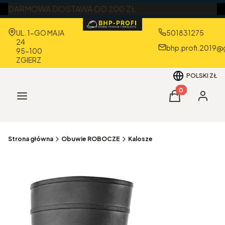
DARMOWA DOSTAWA OD 200 ZŁ
Adres:
UL. 1-GO MAJA
501831275
24
bhp.profi.2019@
95-100
ZGIERZ
POLSKI
ZŁ
Produkty w kos
Menu
Koszyk
Zaloguj 
Strona główna
Obuwie ROBOCZE
Kalosze