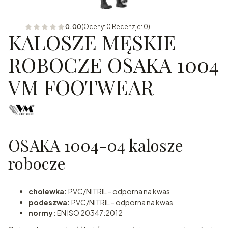
0.00
(Oceny: 0 Recenzje: 0)
KALOSZE MĘSKIE
ROBOCZE OSAKA 1004
VM FOOTWEAR
OSAKA 1004-04 kalosze
robocze
cholewka:
PVC/NITRIL - odporna na kwas
podeszwa:
PVC/NITRIL - odporna na kwas
normy:
EN ISO 20347:2012