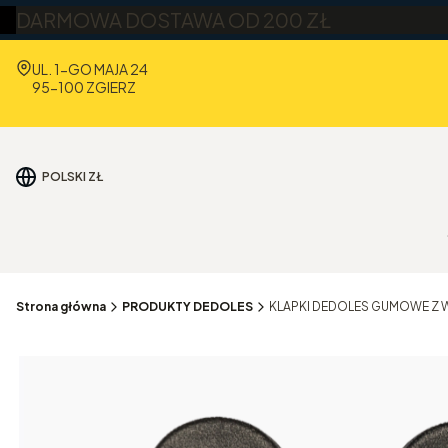
DARMOWA DOSTAWA OD 200 ZŁ
Adres:
UL. 1-GO MAJA 24
95-100 ZGIERZ
POLSKI
ZŁ
Strona główna
PRODUKTY DEDOLES
KLAPKI DEDOLES GUMOWE Z W