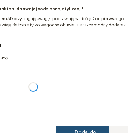
akteru do swojej codziennej stylizacji!
rem 3D przyciągają uwagę i poprawiają nastrój już od pierwszego
wiają, że to nie tylko wygodne obuwie, ale także modny dodatek.
T
T
tawy.
:
żnić się ceną
Dodaj do