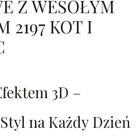
E Z WESOŁYM
 2197 KOT I
C
Efektem 3D –
Styl na Każdy Dzień