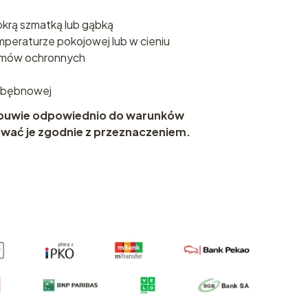
krą szmatką lub gąbką
mperaturze pokojowej lub w cieniu
remów ochronnych
e bębnowej
obuwie odpowiednio do warunków
ać je zgodnie z przeznaczeniem.