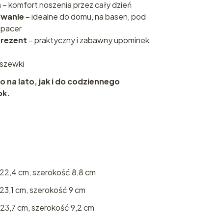
a
– komfort noszenia przez cały dzień
owanie
– idealne do domu, na basen, pod
spacer
prezent
– praktyczny i zabawny upominek
dszewki
na lato, jak i do codziennego
ok.
 22,4 cm, szerokość 8,8 cm
23,1 cm, szerokość 9 cm
23,7 cm, szerokość 9,2 cm