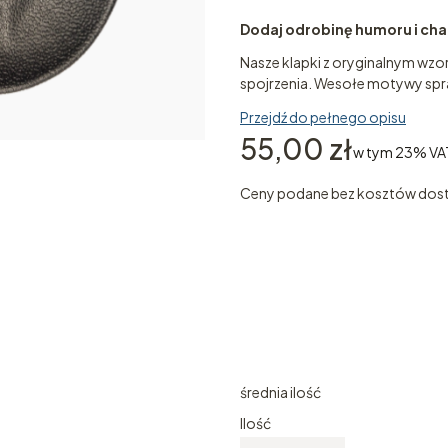
Dodaj odrobinę humoru i char
Nasze klapki z oryginalnym wzo
spojrzenia. Wesołe motywy spra
Przejdź do pełnego opisu
Cena
55,00 zł
w tym 23% VA
w tym
23%
VA
Ceny podane bez kosztów dos
Wybierz wariant produktu
Poszczególne warianty mogą ró
*
rozmiar
Wybierz
średnia ilość
Ilość