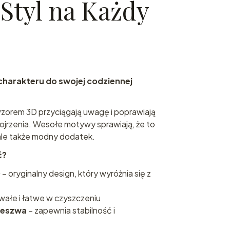
Styl na Każdy
charakteru do swojej codziennej
wzorem 3D przyciągają uwagę i poprawiają
pojrzenia. Wesołe motywy sprawiają, że to
ale także modny dodatek.
ć?
D
– oryginalny design, który wyróżnia się z
trwałe i łatwe w czyszczeniu
deszwa
– zapewnia stabilność i