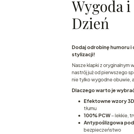
Wygoda i 
Dzień
Dodaj odrobinę humoru i 
stylizacji!
Nasze klapki z oryginalnym 
nastrój już od pierwszego s
nie tylko wygodne obuwie, 
Dlaczego warto je wybra
Efektowne wzory 3
tłumu
100% PCW
– lekkie, 
Antypoślizgowa po
bezpieczeństwo