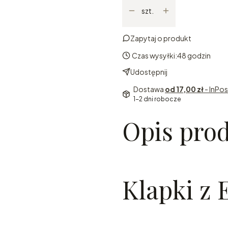
szt.
Zapytaj o produkt
Czas wysyłki:
48 godzin
Udostępnij
Dostawa
od 17,00 zł
- InPo
1-2 dni robocze
Opis pro
Klapki z 