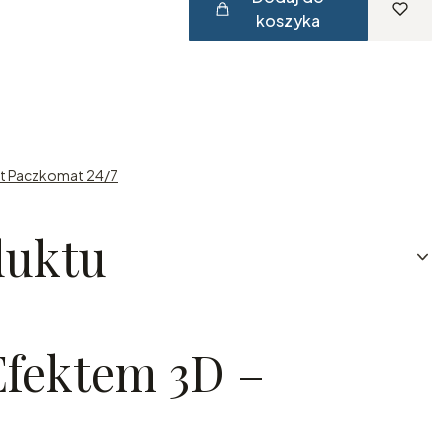
koszyka
st Paczkomat 24/7
duktu
Efektem 3D –