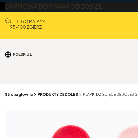
DARMOWA DOSTAWA OD 200 ZŁ
Adres:
UL. 1-GO MAJA 24
95-100 ZGIERZ
POLSKI
ZŁ
Strona główna
PRODUKTY DEDOLES
KLAPKI DZIECIĘCE DEDOLES