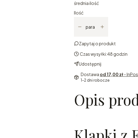
średnia ilość
Ilość
para
Zapytaj o produkt
Czas wysyłki:
48 godzin
Udostępnij
Dostawa
od 17,00 zł
- InPo
1-2 dni robocze
Opis pro
Klapki z 