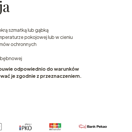
ja
krą szmatką lub gąbką
mperaturze pokojowej lub w cieniu
remów ochronnych
e bębnowej
obuwie odpowiednio do warunków
ać je zgodnie z przeznaczeniem.