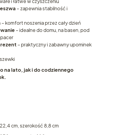
trwałe i łatwe w czyszczeniu
deszwa
– zapewnia stabilność i
a
– komfort noszenia przez cały dzień
owanie
– idealne do domu, na basen, pod
spacer
prezent
– praktyczny i zabawny upominek
dszewki
na lato, jak i do codziennego
ok.
 22,4 cm, szerokość 8,8 cm