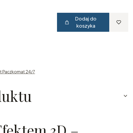
Dodaj do
koszyka
st Paczkomat 24/7
duktu
Efektem 3D –