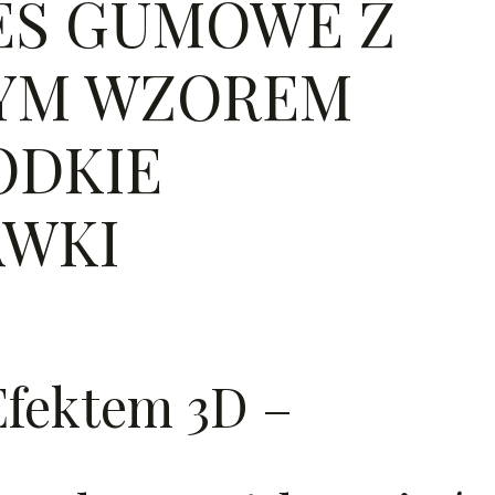
ES GUMOWE Z
YM WZOREM
ODKIE
AWKI
Efektem 3D –