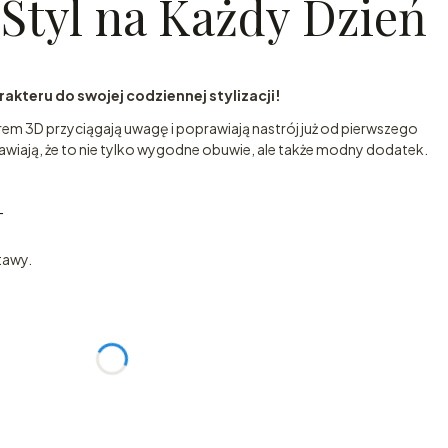
Styl na Każdy Dzień
akteru do swojej codziennej stylizacji!
rem 3D przyciągają uwagę i poprawiają nastrój już od pierwszego
wiają, że to nie tylko wygodne obuwie, ale także modny dodatek.
T
T
tawy.
:
żnić się ceną