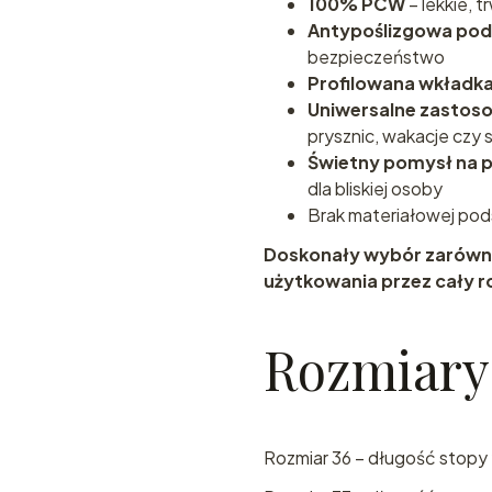
100% PCW
– lekkie, 
Antypoślizgowa po
bezpieczeństwo
Profilowana wkładk
Uniwersalne zastos
prysznic, wakacje czy 
Świetny pomysł na 
dla bliskiej osoby
Brak materiałowej po
Doskonały wybór zarówno 
użytkowania przez cały r
Rozmiary
Rozmiar 36 – długość stopy