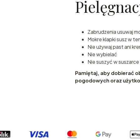
Pielęgnac
Zabrudzenia usuwaj mo
Mokre klapki susz w te
Nie używaj past ani k
Nie wybielać
Nie suszyć w suszarc
Pamiętaj, aby dobierać 
pogodowych oraz użytkow