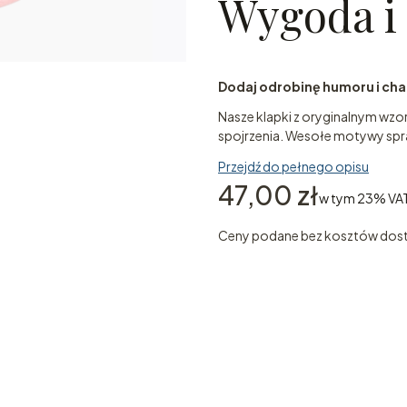
Wygoda i 
Dodaj odrobinę humoru i char
Nasze klapki z oryginalnym wzo
spojrzenia. Wesołe motywy spra
Przejdź do pełnego opisu
Cena
47,00 zł
w tym 23% VA
w tym
23%
VA
Ceny podane bez kosztów dos
Wybierz wariant produktu
Poszczególne warianty mogą ró
*
ROZMIAR
Wybierz