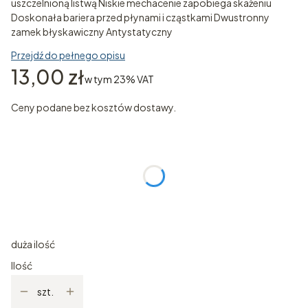
uszczelnioną listwą Niskie mechacenie zapobiega skażeniu
Doskonała bariera przed płynami i cząstkami Dwustronny
zamek błyskawiczny Antystatyczny
Przejdź do pełnego opisu
Cena
13,00 zł
w tym 23% VAT
w tym
23%
VAT
Ceny podane bez kosztów dostawy.
Wybierz wariant produktu:
Poszczególne warianty mogą różnić się ceną
*
ROZMIAR
Wybierz
duża ilość
Ilość
szt.