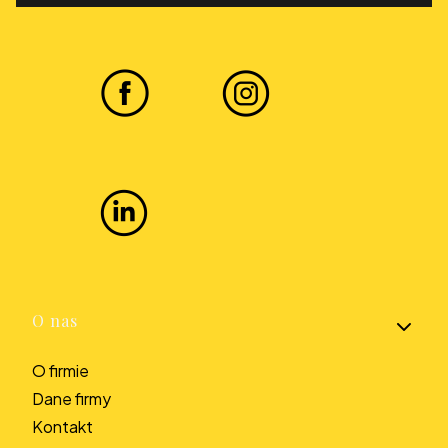
Linki w stopce
O nas
O firmie
Dane firmy
Kontakt