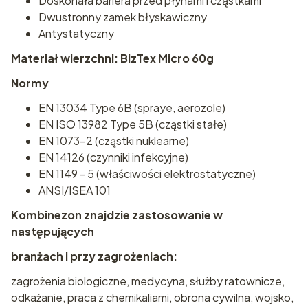
Doskonała bariera przed płynami i cząstkami
Dwustronny zamek błyskawiczny
Antystatyczny
Materiał wierzchni: BizTex Micro 60g
Normy
EN 13034 Type 6B (spraye, aerozole)
EN ISO 13982 Type 5B (cząstki stałe)
EN 1073-2 (cząstki nuklearne)
EN 14126 (czynniki infekcyjne)
EN 1149 - 5 (właściwości elektrostatyczne)
ANSI/ISEA 101
Kombinezon znajdzie zastosowanie w
następujących
branżach i przy zagrożeniach:
zagrożenia biologiczne, medycyna, służby ratownicze,
odkażanie, praca z chemikaliami, obrona cywilna, wojsko,