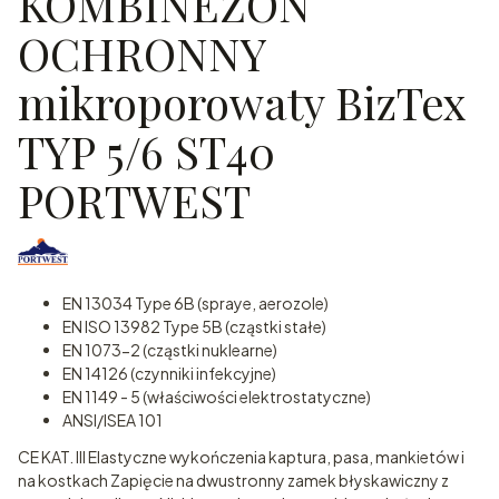
KOMBINEZON
OCHRONNY
mikroporowaty BizTex
TYP 5/6 ST40
PORTWEST
EN 13034 Type 6B (spraye, aerozole)
EN ISO 13982 Type 5B (cząstki stałe)
EN 1073-2 (cząstki nuklearne)
EN 14126 (czynniki infekcyjne)
EN 1149 - 5 (właściwości elektrostatyczne)
ANSI/ISEA 101
CE KAT. III Elastyczne wykończenia kaptura, pasa, mankietów i
na kostkach Zapięcie na dwustronny zamek błyskawiczny z