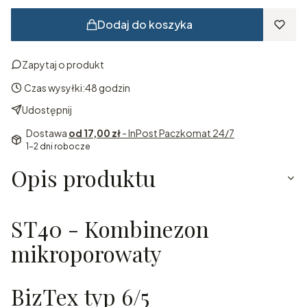
Dodaj do koszyka
Zapytaj o produkt
Czas wysyłki:
48 godzin
Udostępnij
Dostawa
od 17,00 zł
- InPost Paczkomat 24/7
1-2 dni robocze
Opis produktu
ST40 - Kombinezon
mikroporowaty
BizTex typ 6/5