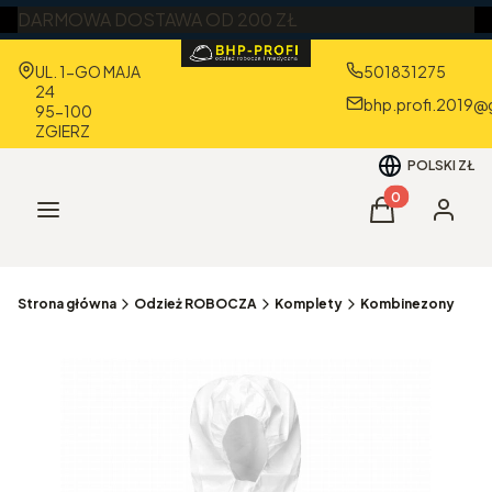
DARMOWA DOSTAWA OD 200 ZŁ
Adres:
UL. 1-GO MAJA
501831275
24
bhp.profi.2019@
95-100
ZGIERZ
POLSKI
ZŁ
Produkty w kos
Menu
Koszyk
Zaloguj 
Strona główna
Odzież ROBOCZA
Komplety
Kombinezony