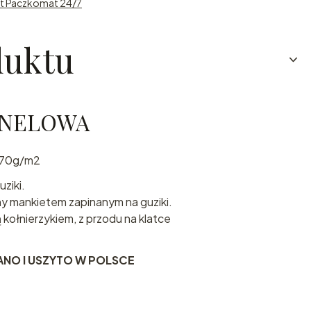
st Paczkomat 24/7
duktu
ANELOWA
170g/m2
ziki.
y mankietem zapinanym na guziki.
kołnierzykiem, z przodu na klatce
O I USZYTO W POLSCE