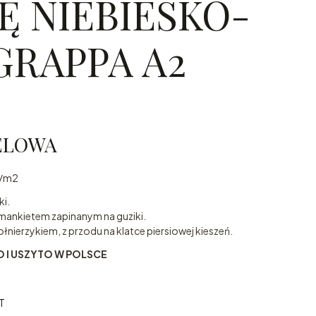
Ę NIEBIESKO-
GRAPPA A2
ELOWA
g/m2
ki.
mankietem zapinanym na guziki.
nierzykiem, z przodu na klatce piersiowej kieszeń.
I USZYTO W POLSCE
T
T