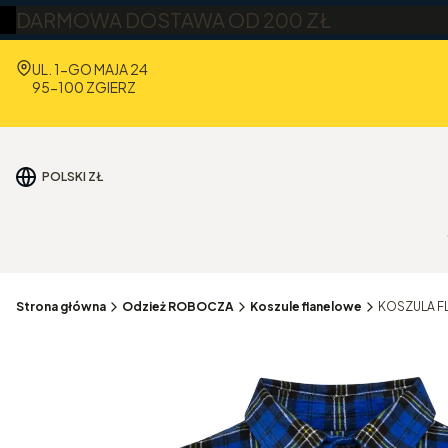
DARMOWA DOSTAWA OD 200 ZŁ
Adres:
UL. 1-GO MAJA 24
95-100 ZGIERZ
POLSKI
ZŁ
Strona główna
Odzież ROBOCZA
Koszule flanelowe
KOSZULA F