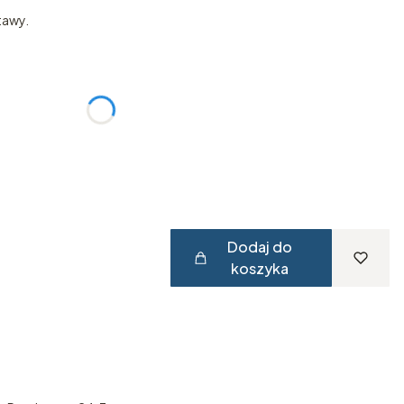
tawy.
:
żnić się ceną
Dodaj do
koszyka