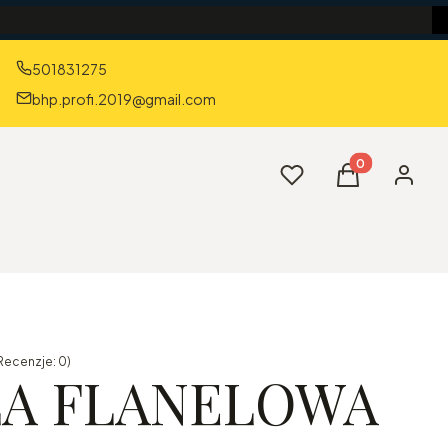
501831275
bhp.profi.2019@gmail.com
Produkty w kos
Ulubione
Koszyk
Zaloguj 
Recenzje: 0)
A FLANELOWA