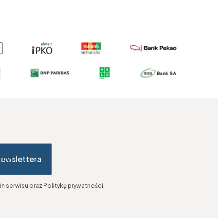
newslettera
-mail
n serwisu oraz Politykę prywatności.