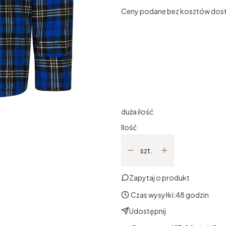
Ceny podane bez kosztów dos
Wybierz wariant produktu
Poszczególne warianty mogą ró
*
ROZMIAR
Wybierz
duża ilość
Ilość
szt.
Zapytaj o produkt
Czas wysyłki:
48 godzin
Udostępnij