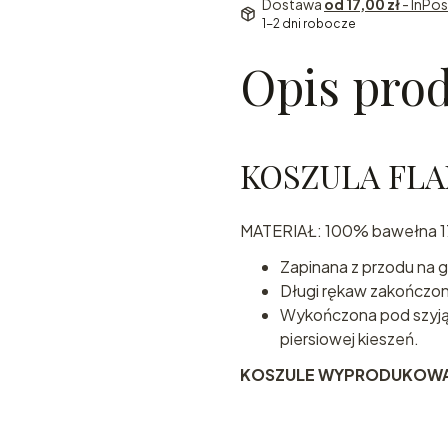
Dostawa
od 17,00 zł
- InPo
1-2 dni robocze
Opis pro
KOSZULA FL
MATERIAŁ: 100% bawełna 
Zapinana z przodu na gu
Długi rękaw zakończon
Wykończona pod szyją 
piersiowej kieszeń.
KOSZULE WYPRODUKOWAN