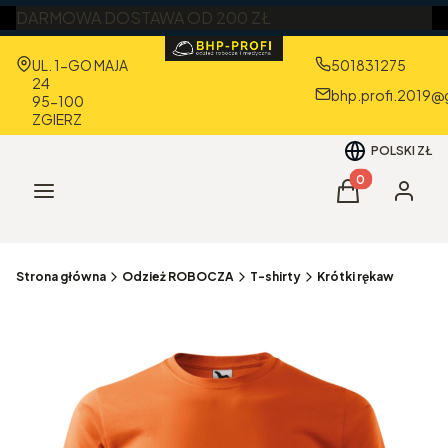
DARMOWA DOSTAWA OD 200 ZŁ
Adres:
UL. 1-GO MAJA
501831275
24
bhp.profi.2019@
95-100
ZGIERZ
POLSKI
ZŁ
Produkty w kos
Menu
Koszyk
Zaloguj 
Strona główna
Odzież ROBOCZA
T-shirty
Krótki rękaw