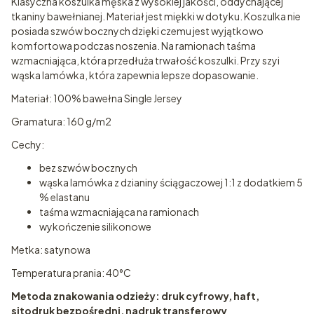
Klasyczna koszulka męska z wysokiej jakości, oddychającej
tkaniny bawełnianej. Materiał jest miękki w dotyku. Koszulka nie
posiada szwów bocznych dzięki czemu jest wyjątkowo
komfortowa podczas noszenia. Na ramionach taśma
wzmacniająca, która przedłuża trwałość koszulki. Przy szyi
wąska lamówka, która zapewnia lepsze dopasowanie.
Materiał: 100% bawełna Single Jersey
Gramatura: 160 g/m2
Cechy:
bez szwów bocznych
wąska lamówka z dzianiny ściągaczowej 1:1 z dodatkiem 5
% elastanu
taśma wzmacniająca na ramionach
wykończenie silikonowe
Metka: satynowa
Temperatura prania: 40°C
Metoda znakowania odzieży: druk cyfrowy, haft,
sitodruk bezpośredni, nadruk transferowy