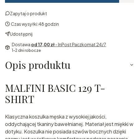
Zapytaj o produkt
Czas wysyłki:
48 godzin
Udostępnij
Dostawa
od 17,00 zł
- InPost Paczkomat 24/7
1-2 dni robocze
Opis produktu
MALFINI BASIC 129 T-
SHIRT
Klasyczna koszulka męska z wysokiej jakości,
oddychającej tkaniny bawełnianej. Materiał jest miękki w
dotyku. Koszulka nie posiada szwów bocznych dzięki
czemu jest wyjątkowo komfortowa podczas noszenia.