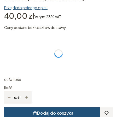
Przejdź do pełnego opisu
Cena
40,00 zł
w tym 23% VAT
w tym
23%
VAT
Ceny podane bez kosztów dostawy.
Wybierz wariant produktu:
Poszczególne warianty mogą różnić się ceną
*
ROZMIAR
Wybierz
duża ilość
Ilość
szt.
Dodaj do koszyka