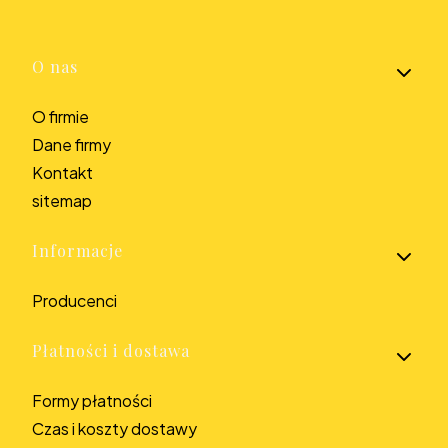
Linki w stopce
O nas
O firmie
Dane firmy
Kontakt
sitemap
Informacje
Producenci
Płatności i dostawa
Formy płatności
Czas i koszty dostawy