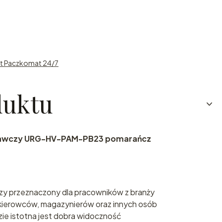
st Paczkomat 24/7
duktu
egawczy URG-HV-PAM-PB23 pomarańcz
zy przeznaczony dla pracowników z branży
ierowców, magazynierów oraz innych osób
ie istotna jest dobra widoczność