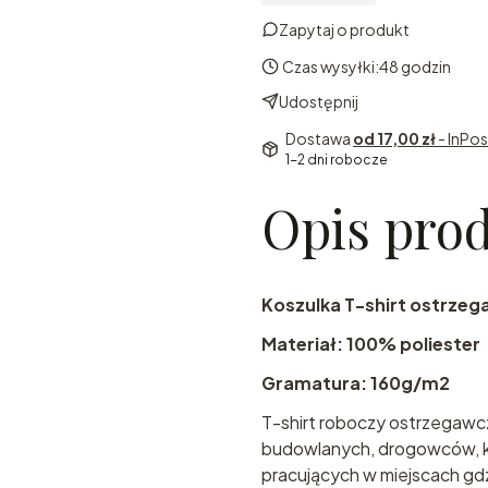
Zapytaj o produkt
Czas wysyłki:
48 godzin
Udostępnij
Dostawa
od 17,00 zł
- InPo
1-2 dni robocze
Opis pro
Koszulka T-shirt ostrz
Materiał: 100% poliester
Gramatura: 160g/m2
T-shirt roboczy ostrzegawc
budowlanych, drogowców, k
pracujących w miejscach gdz