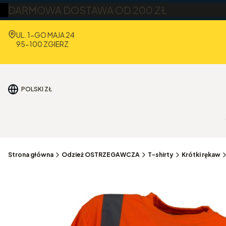
DARMOWA DOSTAWA OD 200 ZŁ
Adres:
UL. 1-GO MAJA 24
95-100 ZGIERZ
POLSKI
ZŁ
Strona główna
Odzież OSTRZEGAWCZA
T-shirty
Krótki rękaw