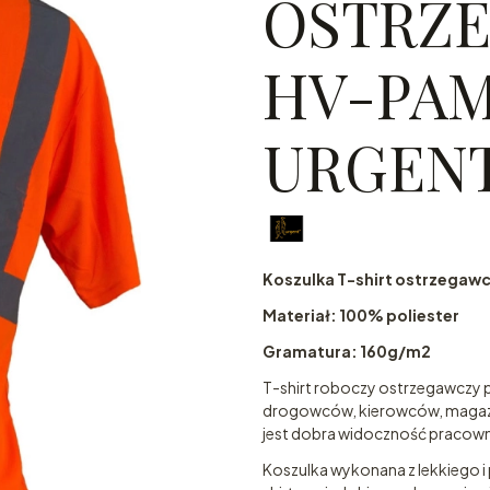
OSTRZ
HV-PA
URGEN
Koszulka T-shirt ostrzega
Materiał: 100% poliester
Gramatura: 160g/m2
T-shirt roboczy ostrzegawczy 
drogowców, kierowców, magazyn
jest dobra widoczność pracown
Koszulka wykonana z lekkiego i