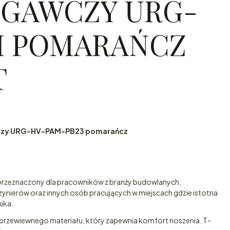
EGAWCZY URG-
M POMARAŃCZ
T
wczy URG-HV-PAM-PB23 pomarańcz
przeznaczony dla pracowników z branży budowlanych,
ierów oraz innych osób pracujących w miejscach gdzie istotna
ika.
 przewiewnego materiału, który zapewnia komfort noszenia. T-