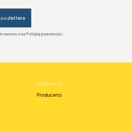
newslettera
-mail
n serwisu oraz Politykę prywatności.
topce
Informacje
Producenci