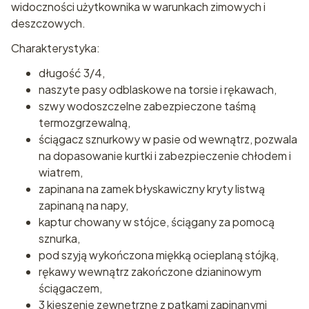
widoczności użytkownika w warunkach zimowych i
deszczowych.
Charakterystyka:
długość 3/4,
naszyte pasy odblaskowe na torsie i rękawach,
szwy wodoszczelne zabezpieczone taśmą
termozgrzewalną,
ściągacz sznurkowy w pasie od wewnątrz, pozwala
na dopasowanie kurtki i zabezpieczenie chłodem i
wiatrem,
zapinana na zamek błyskawiczny kryty listwą
zapinaną na napy,
kaptur chowany w stójce, ściągany za pomocą
sznurka,
pod szyją wykończona miękką ocieplaną stójką,
rękawy wewnątrz zakończone dzianinowym
ściągaczem,
3 kieszenie zewnętrzne z patkami zapinanymi