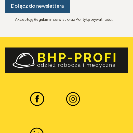
Dołącz do newslettera
Akceptuję Regulamin serwisu oraz Politykę prywatności.