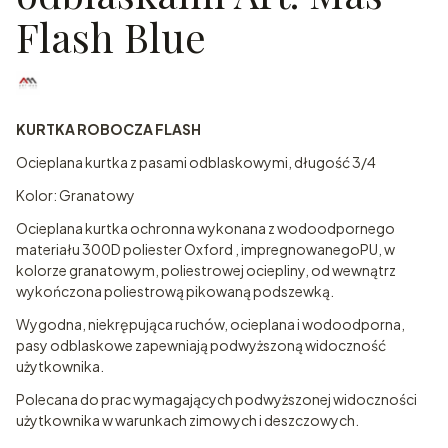
Flash Blue
KURTKA ROBOCZA FLASH
Ocieplana kurtka z pasami odblaskowymi, długość 3/4
Kolor: Granatowy
Ocieplana kurtka ochronna wykonana z wodoodpornego
materiału 300D poliester Oxford , impregnowanegoPU, w
kolorze granatowym, poliestrowej ociepliny, od wewnątrz
wykończona poliestrową pikowaną podszewką.
Wygodna, niekrępująca ruchów, ocieplana i wodoodporna,
pasy odblaskowe zapewniają podwyższoną widoczność
użytkownika.
Polecana do prac wymagających podwyższonej widoczności
użytkownika w warunkach zimowych i deszczowych.