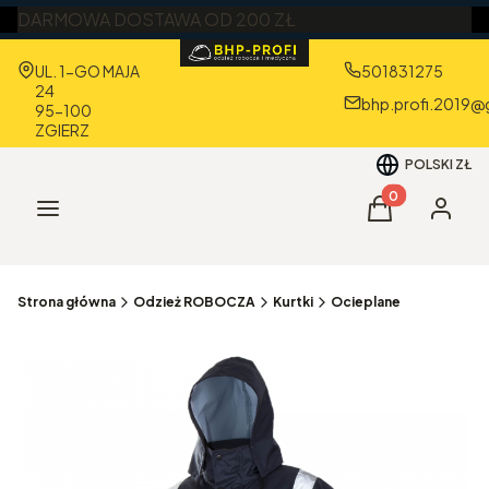
DARMOWA DOSTAWA OD 200 ZŁ
Adres:
UL. 1-GO MAJA
501831275
24
bhp.profi.2019@
95-100
ZGIERZ
POLSKI
ZŁ
Produkty w kos
Menu
Koszyk
Zaloguj 
Strona główna
Odzież ROBOCZA
Kurtki
Ocieplane