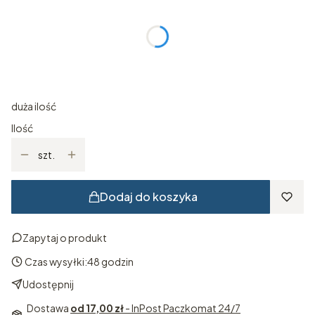
Poszczególne warianty mogą różnić się ceną
*
ROZMIAR
Wybierz
duża ilość
Ilość
szt.
Dodaj do koszyka
Zapytaj o produkt
Czas wysyłki:
48 godzin
Udostępnij
Dostawa
od 17,00 zł
- InPost Paczkomat 24/7