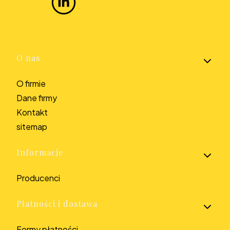
Linki w stopce
O nas
O firmie
Dane firmy
Kontakt
sitemap
Informacje
Producenci
Płatności i dostawa
Formy płatności