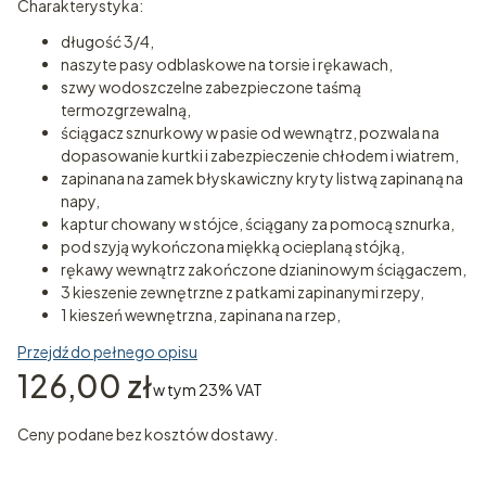
Charakterystyka:
długość 3/4,
naszyte pasy odblaskowe na torsie i rękawach,
szwy wodoszczelne zabezpieczone taśmą
termozgrzewalną,
ściągacz sznurkowy w pasie od wewnątrz, pozwala na
dopasowanie kurtki i zabezpieczenie chłodem i wiatrem,
zapinana na zamek błyskawiczny kryty listwą zapinaną na
napy,
kaptur chowany w stójce, ściągany za pomocą sznurka,
pod szyją wykończona miękką ocieplaną stójką,
rękawy wewnątrz zakończone dzianinowym ściągaczem,
3 kieszenie zewnętrzne z patkami zapinanymi rzepy,
1 kieszeń wewnętrzna, zapinana na rzep,
Przejdź do pełnego opisu
Cena
126,00 zł
w tym 23% VAT
w tym
23%
VAT
Ceny podane bez kosztów dostawy.
Wybierz wariant produktu: