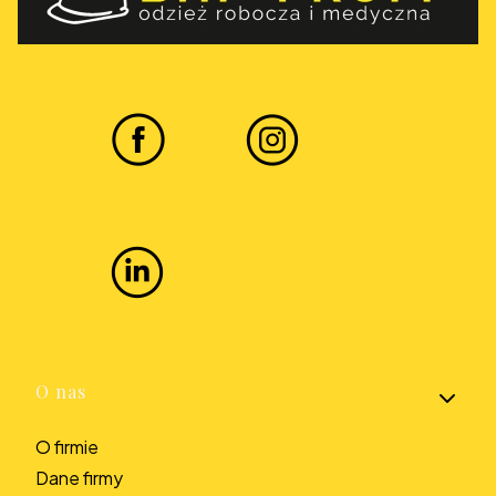
Linki w stopce
O nas
O firmie
Dane firmy