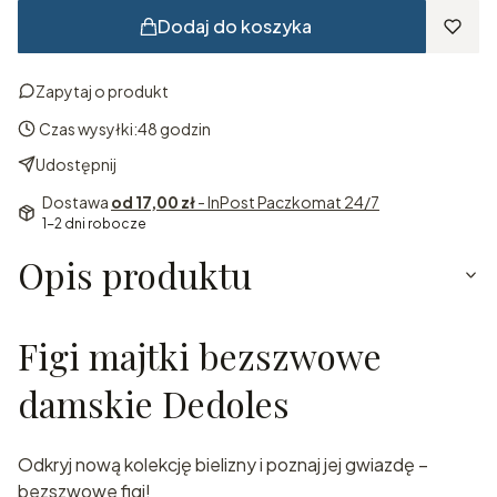
Dodaj do koszyka
Zapytaj o produkt
Czas wysyłki:
48 godzin
Udostępnij
Dostawa
od 17,00 zł
- InPost Paczkomat 24/7
1-2 dni robocze
Opis produktu
Figi majtki bezszwowe
damskie Dedoles
Odkryj nową kolekcję bielizny i poznaj jej gwiazdę –
bezszwowe figi!