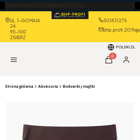
DARMOWA DOSTAWA OD 200 ZŁ
Adres:
UL. 1-GO MAJA
501831275
24
bhp.profi.2019@
95-100
ZGIERZ
POLSKI
ZŁ
Produkty w kos
Menu
Koszyk
Zaloguj 
Strona główna
Akcesoria
Bokserki / majtki