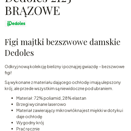
BRĄZOWE
Figi majtki bezszwowe damskie
Dedoles
Odkryj nową kolekcję bielizny i poznaj jej gwiazdę – bezszwowe
figi!
Są wykonane z materiału dającego ochłodę i mają ulepszony
krój, ale przede wszystkim są niewidoczne pod ubraniem.
Materiał: 72% poliamid, 28% elastan
Brzegi wycinane laserowo
Materiał zawierający mikrowłókna jest miękki w dotyku i
daje ochłodę
Wygodny krój
Prać ręcznie