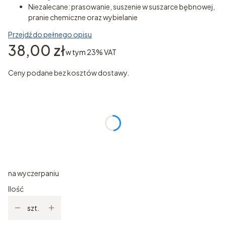
Niezalecane: prasowanie, suszenie w suszarce bębnowej,
pranie chemiczne oraz wybielanie
Przejdź do pełnego opisu
Cena
38,00 zł
w tym 23% VAT
w tym
23%
VAT
Ceny podane bez kosztów dostawy.
Wybierz wariant produktu:
Poszczególne warianty mogą różnić się ceną
*
ROZMIAR
Wybierz
na wyczerpaniu
Ilość
szt.