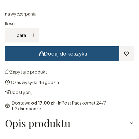
na wyczerpaniu
Ilość
para
Dodaj do koszyka
Zapytaj o produkt
Czas wysyłki:
48 godzin
Udostępnij
Dostawa
od 17,00 zł
- InPost Paczkomat 24/7
1-2 dni robocze
Opis produktu