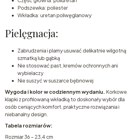
Część główna: poliuretan
Podszewka: poliester
Wkładka: uretan poliwęglanowy
Pielęgnacja:
Zabrudzenia i plamy usuwać delikatnie wilgotną
szmatką lub gąbką
Nie stosować past, kremów ochronnych ani
wybielaczy
Nie suszyć w suszarce bębnowej
Wygoda i kolor w codziennym wydaniu.
Korkowe
klapki z profilowaną wkładką to doskonały wybór dla
osób ceniących komfort, praktyczne rozwiązania i
niebanalny design.
Tabela rozmiarów:
Rozmiar 36 – 23,4 cm