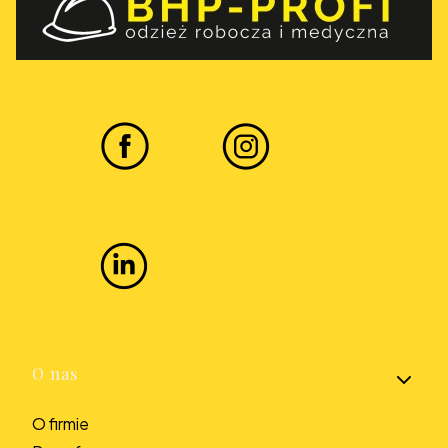
Linki w stopce
O nas
O firmie