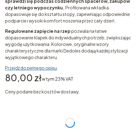
sprawdzi się podczas codziennych spacerów, zakupów
czy letniego wypoczynku.
Profilowana wkładka
dopasowuje się do kształtu stopy, zapewniając odpowiednie
podparcie i wysoki komfort noszenia przez cały dzień.
Regulowane zapięcie na rzep
pozwala na łatwe
dopasowanie klapek do indywidualnych potrzeb, zwiększając
wygodę użytkowania. Kolorowe, oryginalne wzory
charakterystyczne dla marki Dedoles dodają każdej stylizacji
wyjątkowego charakteru.
Przejdź do pełnego opisu
Cena
80,00 zł
w tym 23% VAT
w tym
23%
VAT
Ceny podane bez kosztów dostawy.
Wybierz wariant produktu:
Poszczególne warianty mogą różnić się ceną
*
ROZMIAR
Wybierz