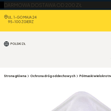
DARMOWA DOSTAWA OD 200 ZŁ
Adres:
UL. 1-GO MAJA 24
95-100 ZGIERZ
POLSKI
ZŁ
Strona główna
Ochrona dróg oddechowych
Półmaski wielokrot