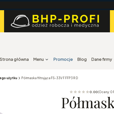
Strona główna
Menu
Promocje
Blog
Dane firmy
nego użytku
Półmaska filtrująca FS-33V F FFP3 R D
0.00
(Oceny: 0 
Półmaska