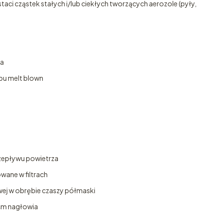
aci cząstek stałych i/lub ciekłych tworzących aerozole (pyły,
wa
pu melt blown
rzepływu powietrza
ane w filtrach
owej w obrębie czaszy półmaski
śm nagłowia