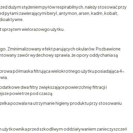
d dużym stężeniem pyłów respirabilnych, należy stosować przy
zed pyłami zawierającymi beryl, antymon, arsen, kadm, kobalt,
radioaktywne.
st sprzętem wielorazowgo użytku.
ego. Zminimalizowany efekt parujących okularów. Pozbawione
towany zawór wydechowy sprawia, że opory oddychania są
orowa półmaska filtrująca wielokrotnego użytku posiadająca 4-
wia.
tkowe dwa filtry zwiększające powierzchnię filtracji i
ejsze powietrze pod czaszą.
lka pozwala na utrzymanie higieny produktu przy stosowaniu
użytkownika przed szkodliwym oddziaływaniem zanieczyszczeń