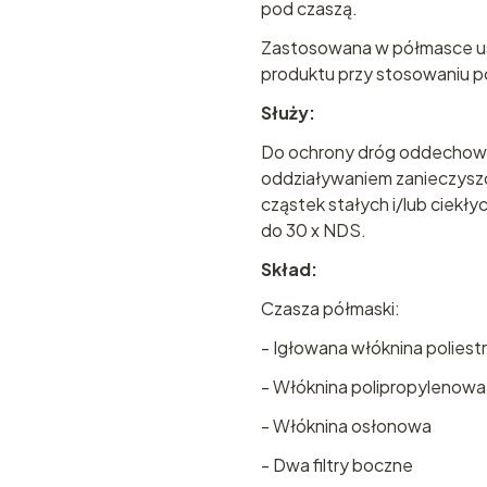
pod czaszą.
Zastosowana w półmasce us
produktu przy stosowaniu pół
Służy:
Do ochrony dróg oddechowy
oddziaływaniem zanieczysz
cząstek stałych i/lub ciekł
do 30 x NDS.
Skład:
Czasza półmaski:
- Igłowana włóknina polies
- Włóknina polipropylenowa
- Włóknina osłonowa
- Dwa filtry boczne