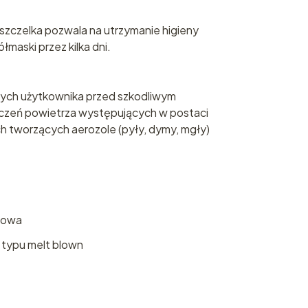
zczelka pozwala na utrzymanie higieny
maski przez kilka dni.
ch użytkownika przed szkodliwym
czeń powietrza występujących w postaci
ych tworzących aerozole (pyły, dymy, mgły)
trowa
 typu melt blown