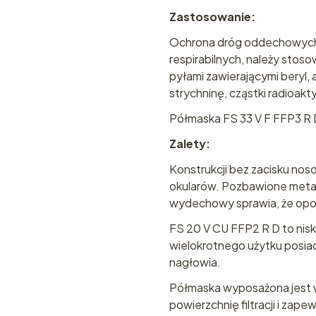
Zastosowanie:
Ochrona dróg oddechowych
respirabilnych, należy stoso
pyłami zawierającymi beryl, a
strychninę, cząstki radioak
Półmaska FS 33 V F FFP3 R 
Zalety:
Konstrukcji bez zacisku no
okularów. Pozbawione met
wydechowy sprawia, że opor
FS 20 V CU FFP2 R D to nis
wielokrotnego użytku posia
nagłowia.
Półmaska wyposażona jest w
powierzchnię filtracji i zap