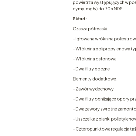
powietrza występujących w post
dymy, mgły) do 30 x NDS.
Skład:
Czasza półmaski:
- Igłowana włóknina poliestro
- Włóknina polipropylenowa ty
- Włóknina osłonowa
- Dwa filtry boczne
Elementy dodatkowe:
- Zawór wydechowy
- Dwa filtry obniżające opory p
- Dwa zawory zwrotne zamontow
- Uszczelka z pianki polietylen
- Czteropunktowa regulacja ta