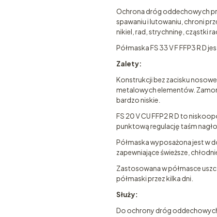
Ochrona dróg oddechowych prze
spawaniu i lutowaniu, chroni pr
nikiel, rad, strychninę, cząstki 
Półmaska FS 33 V F FFP3 R D je
Zalety:
Konstrukcji bez zacisku nosow
metalowych elementów. Zamon
bardzo niskie.
FS 20 V CU FFP2 R D to niskoop
punktową regulację taśm nagło
Półmaska wyposażona jest w doda
zapewniające świeższe, chłodni
Zastosowana w półmasce uszcze
półmaski przez kilka dni.
Służy:
Do ochrony dróg oddechowych 