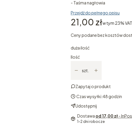
- Taśma nagłowia
Przejdź do pełnego opisu
Cena
21,00 zł
w tym 23% VAT
w tym
23%
VA
Ceny podane bez kosztów dos
duża ilość
Ilość
szt.
Zapytaj o produkt
Czas wysyłki:
48 godzin
Udostępnij
Dostawa
od 17,00 zł
- InPo
1-2 dni robocze