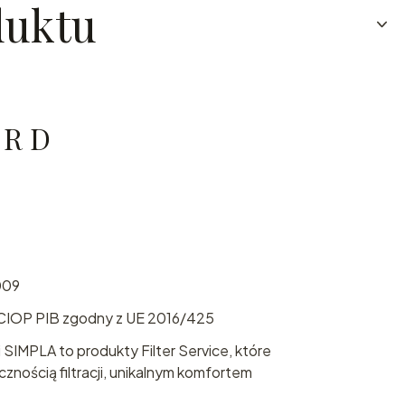
duktu
 R D
009
CIOP PIB zgodny z UE 2016/425
 SIMPLA to produkty Filter Service, które
znością filtracji, unikalnym komfortem