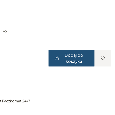
T
tawy.
Dodaj do
koszyka
st Paczkomat 24/7