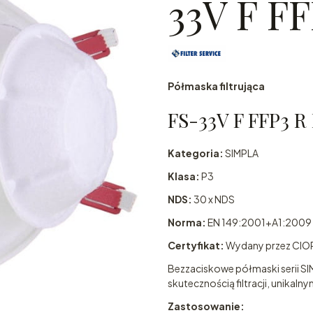
33V F F
Półmaska filtrująca
FS-33V F FFP3 R
Kategoria:
SIMPLA
Klasa:
P3
NDS:
30 x NDS
Norma:
EN 149:2001+A1:2009
Certyfikat:
Wydany przez CIOP
Bezzaciskowe półmaski serii SIM
skutecznością filtracji, unikal
Zastosowanie: