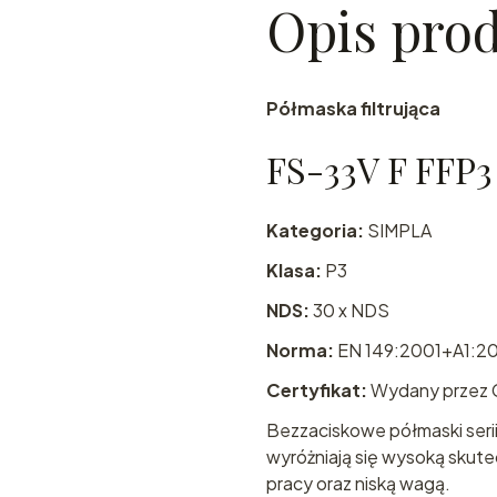
Opis pro
Półmaska filtrująca
FS-33V F FFP3
Kategoria:
SIMPLA
Klasa:
P3
NDS:
30 x NDS
Norma:
EN 149:2001+A1:2
Certyfikat:
Wydany przez 
Bezzaciskowe półmaski serii
wyróżniają się wysoką skutec
pracy oraz niską wagą.