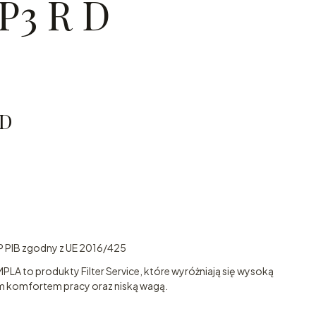
FP3 R D
 D
 PIB zgodny z UE 2016/425
PLA to produkty Filter Service, które wyróżniają się wysoką
nym komfortem pracy oraz niską wagą.