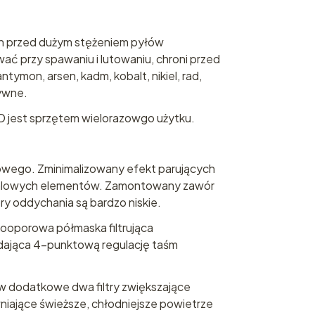
 przed dużym stężeniem pyłów
wać przy spawaniu i lutowaniu, chroni przed
ntymon, arsen, kadm, kobalt, nikiel, rad,
tywne.
D jest sprzętem wielorazowgo użytku.
sowego. Zminimalizowany efekt parujących
alowych elementów. Zamontowany zawór
y oddychania są bardzo niskie.
kooporowa półmaska filtrująca
dająca 4-punktową regulację taśm
 dodatkowe dwa filtry zwiększające
ewniające świeższe, chłodniejsze powietrze