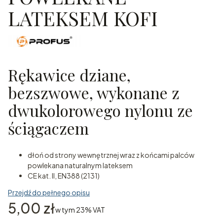
LATEKSEM KOFI
Rękawice dziane,
bezszwowe, wykonane z
dwukolorowego nylonu ze
ściągaczem
dłoń od strony wewnętrznej wraz z końcami palców
powlekana naturalnym lateksem
CE kat. II, EN388 (2131)
Przejdź do pełnego opisu
Cena
5,00 zł
w tym 23% VAT
w tym
23%
VAT