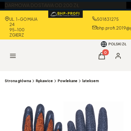
DARMOWA DOSTAWA OD 200 ZŁ
Adres:
UL. 1-GO MAJA
501831275
24
bhp.profi.2019@
95-100
ZGIERZ
POLSKI
ZŁ
Produkty w kos
Menu
Koszyk
Zaloguj 
Strona główna
Rękawice
Powlekane
lateksem