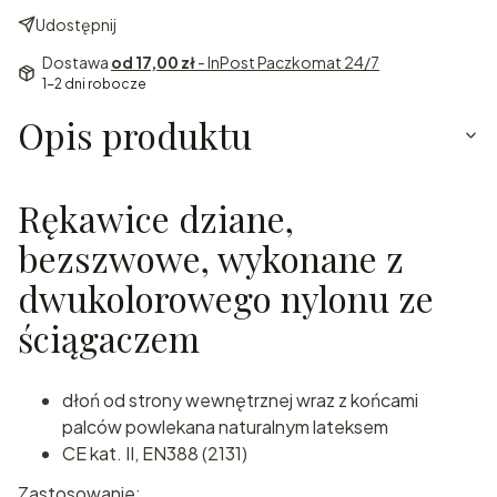
Udostępnij
Dostawa
od 17,00 zł
- InPost Paczkomat 24/7
1-2 dni robocze
Opis produktu
Rękawice dziane,
bezszwowe, wykonane z
dwukolorowego nylonu ze
ściągaczem
dłoń od strony wewnętrznej wraz z końcami
palców powlekana naturalnym lateksem
CE kat. II, EN388 (2131)
Zastosowanie: