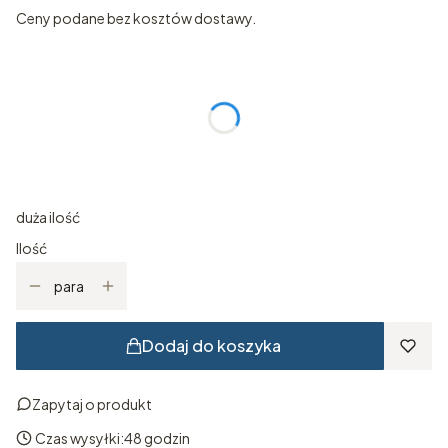
Ceny podane bez kosztów dostawy.
Wybierz wariant produktu:
Poszczególne warianty mogą różnić się ceną
*
ROZMIAR
Wybierz
duża ilość
Ilość
para
Dodaj do koszyka
Zapytaj o produkt
Czas wysyłki:
48 godzin