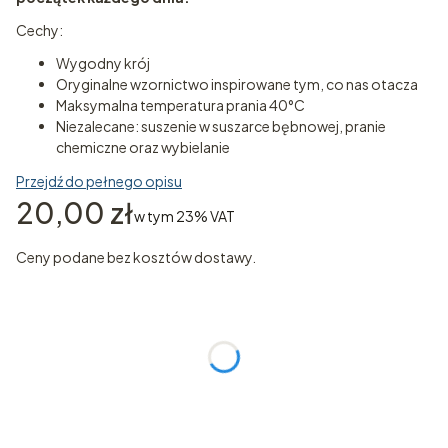
Cechy:
Wygodny krój
Oryginalne wzornictwo inspirowane tym, co nas otacza
Maksymalna temperatura prania 40°C
Niezalecane: suszenie w suszarce bębnowej, pranie
chemiczne oraz wybielanie
Przejdź do pełnego opisu
Cena
20,00 zł
w tym 23% VAT
w tym
23%
VAT
Ceny podane bez kosztów dostawy.
Wybierz wariant produktu:
Poszczególne warianty mogą różnić się ceną
*
ROZMIAR
Wybierz