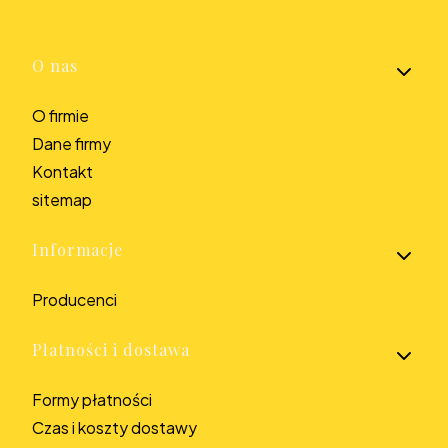
Linki w stopce
O nas
O firmie
Dane firmy
Kontakt
sitemap
Informacje
Producenci
Płatności i dostawa
Formy płatności
Czas i koszty dostawy