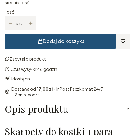
średnia ilość
Ilość
szt.
Dodaj do koszyka
Zapytaj o produkt
Czas wysyłki:
48 godzin
Udostępnij
Dostawa
od 17,00 zł
- InPost Paczkomat 24/7
1-2 dni robocze
Opis produktu
Skarpety do kostki 1 para