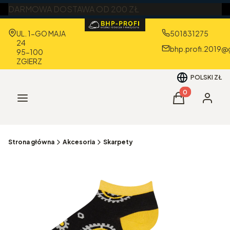
DARMOWA DOSTAWA OD 200 ZŁ
Adres:
UL. 1-GO MAJA
501831275
24
bhp.profi.2019@
95-100
ZGIERZ
POLSKI
ZŁ
Produkty w kos
Menu
Koszyk
Zaloguj 
Strona główna
Akcesoria
Skarpety