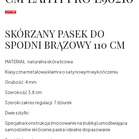
SKÓRZANY PASEK DO
SPODNI BRĄZOWY 110 CM
MATERIAŁ: naturalna skóra licowa
Klasyczna metalowa klamra o satynowym wykończeniu
Grubość: 4 mm
Szerokość 3,8 cm
Szeroki zakres regulacji: 7 dziurek
Dwie szlufki
Specjalna konstrukcja (mocowanie na śrubkę) umożliwiająca
samodzielne skrócenie paska i idealne dopasowanie