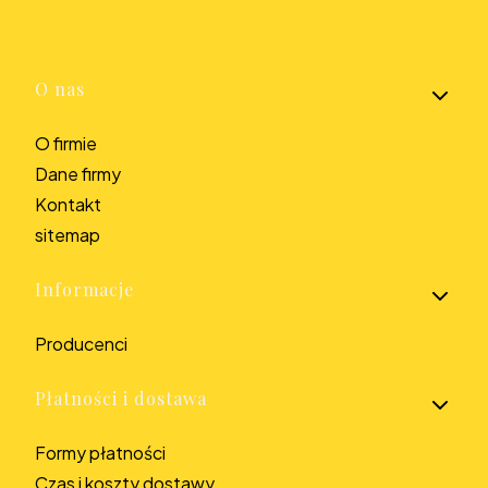
Linki w stopce
O nas
O firmie
Dane firmy
Kontakt
sitemap
Informacje
Producenci
Płatności i dostawa
Formy płatności
Czas i koszty dostawy