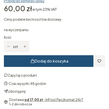
Przejdź do pełnego opisu
Cena
60,00 zł
w tym 23% VAT
w tym
23%
VAT
Ceny podane bez kosztów dostawy.
na wyczerpaniu
Ilość
szt.
Dodaj do koszyka
Zapytaj o produkt
Czas wysyłki:
48 godzin
Udostępnij
Dostawa
od 17,00 zł
- InPost Paczkomat 24/7
1-2 dni robocze