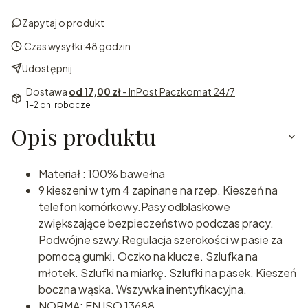
Zapytaj o produkt
Czas wysyłki:
48 godzin
Udostępnij
Dostawa
od 17,00 zł
- InPost Paczkomat 24/7
1-2 dni robocze
Opis produktu
Materiał : 100% bawełna
9 kieszeni w tym 4 zapinane na rzep. Kieszeń na
telefon komórkowy.Pasy odblaskowe
zwiększające bezpieczeństwo podczas pracy.
Podwójne szwy.Regulacja szerokości w pasie za
pomocą gumki. Oczko na klucze. Szlufka na
młotek. Szlufki na miarkę. Szlufki na pasek. Kieszeń
boczna wąska. Wszywka inentyfikacyjna.
NORMA: EN ISO 13688