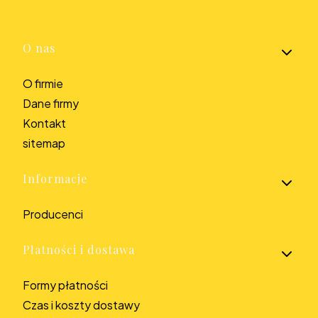
Linki w stopce
O nas
O firmie
Dane firmy
Kontakt
sitemap
Informacje
Producenci
Płatności i dostawa
Formy płatności
Czas i koszty dostawy