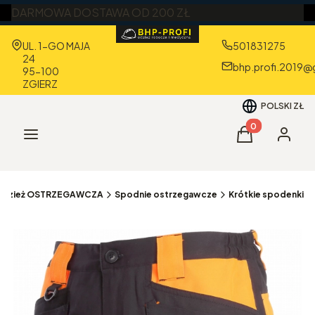
DARMOWA DOSTAWA OD 200 ZŁ
Adres:
UL. 1-GO MAJA
501831275
24
bhp.profi.2019@
95-100
ZGIERZ
POLSKI
ZŁ
Produkty w kos
Menu
Koszyk
Zaloguj 
Odzież OSTRZEGAWCZA
Spodnie ostrzegawcze
Krótkie spodenki