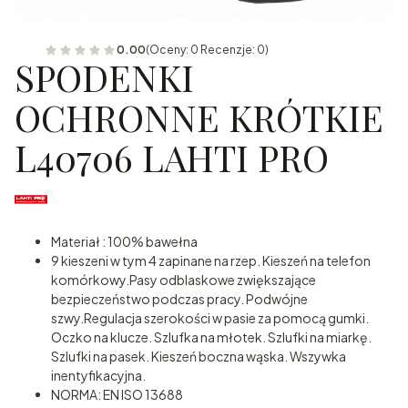
0.00
(Oceny: 0 Recenzje: 0)
SPODENKI
OCHRONNE KRÓTKIE
L40706 LAHTI PRO
Materiał : 100% bawełna
9 kieszeni w tym 4 zapinane na rzep. Kieszeń na telefon
komórkowy.Pasy odblaskowe zwiększające
bezpieczeństwo podczas pracy. Podwójne
szwy.Regulacja szerokości w pasie za pomocą gumki.
Oczko na klucze. Szlufka na młotek. Szlufki na miarkę.
Szlufki na pasek. Kieszeń boczna wąska. Wszywka
inentyfikacyjna.
NORMA: EN ISO 13688