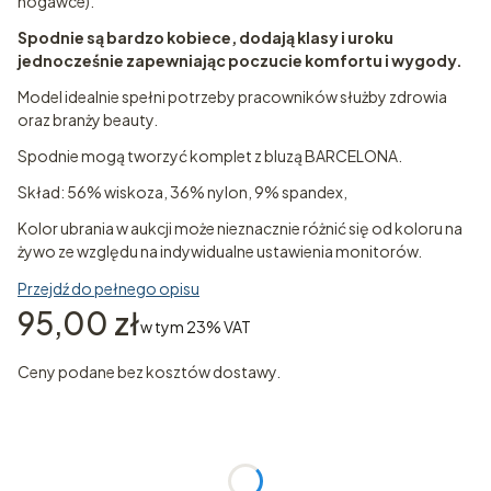
nogawce).
Spodnie są bardzo kobiece, dodają klasy i uroku
jednocześnie zapewniając poczucie komfortu i wygody.
Model idealnie spełni potrzeby pracowników służby zdrowia
oraz branży beauty.
Spodnie mogą tworzyć komplet z bluzą BARCELONA.
Skład: 56% wiskoza, 36% nylon, 9% spandex,
Kolor ubrania w aukcji może nieznacznie różnić się od koloru na
żywo ze względu na indywidualne ustawienia monitorów.
Przejdź do pełnego opisu
Cena
95,00 zł
w tym 23% VAT
w tym
23%
VAT
Ceny podane bez kosztów dostawy.
Wybierz wariant produktu:
Poszczególne warianty mogą różnić się ceną