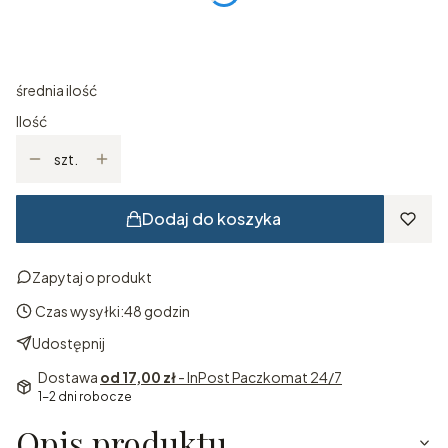
*
ROZMIAR
Wybierz
średnia ilość
Ilość
szt.
Dodaj do koszyka
Zapytaj o produkt
Czas wysyłki:
48 godzin
Udostępnij
Dostawa
od 17,00 zł
- InPost Paczkomat 24/7
1-2 dni robocze
Opis produktu