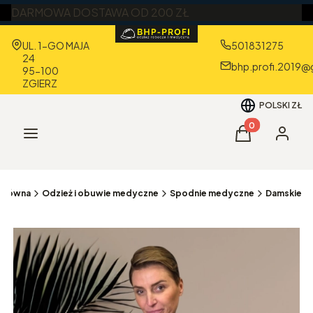
DARMOWA DOSTAWA OD 200 ZŁ
Adres:
UL. 1-GO MAJA
501831275
24
bhp.profi.2019@
95-100
ZGIERZ
POLSKI
ZŁ
Produkty w kos
Menu
Koszyk
Zaloguj 
 główna
Odzież i obuwie medyczne
Spodnie medyczne
Damskie