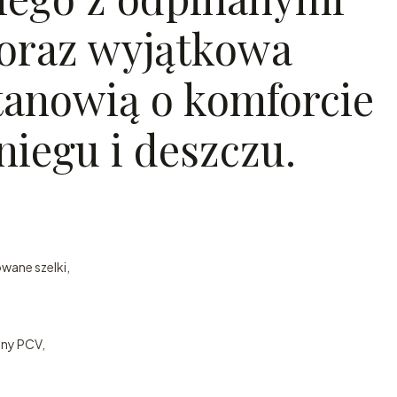
 oraz wyjątkowa
tanowią o komforcie
niegu i deszczu.
wane szelki,
ny PCV,