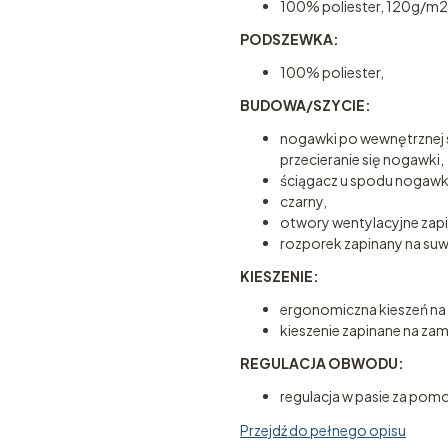
100% poliester, 120g/m2
PODSZEWKA:
100% poliester,
BUDOWA/SZYCIE:
nogawki po wewnętrznej 
przecieranie się nogawki,
ściągacz u spodu nogawk
czarny,
otwory wentylacyjne zap
rozporek zapinany na suw
KIESZENIE:
ergonomiczna kieszeń na 
kieszenie zapinane na za
REGULACJA OBWODU:
regulacja w pasie za pom
Przejdź do pełnego opisu