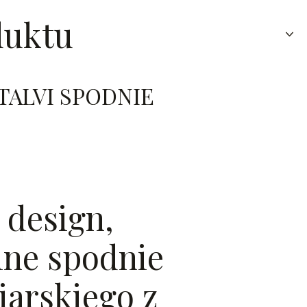
duktu
ALVI SPODNIE
 design,
lne spodnie
iarskiego z