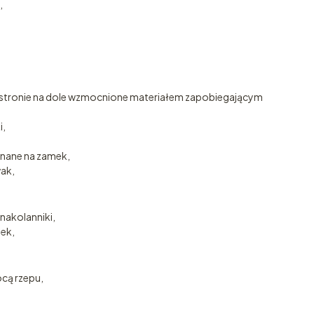
,
stronie na dole wzmocnione materiałem zapobiegającym
i,
inane na zamek,
ak,
nakolanniki,
mek,
ocą rzepu,