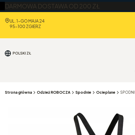
DARMOWA DOSTAWA OD 200 ZŁ
Adres:
UL. 1-GO MAJA 24
95-100 ZGIERZ
POLSKI
ZŁ
Strona główna
Odzież ROBOCZA
Spodnie
Ocieplane
SPODNI