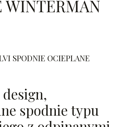
E WINTERMAN
VI SPODNIE OCIEPLANE
 design,
lne spodnie typu
iego z odpinanymi