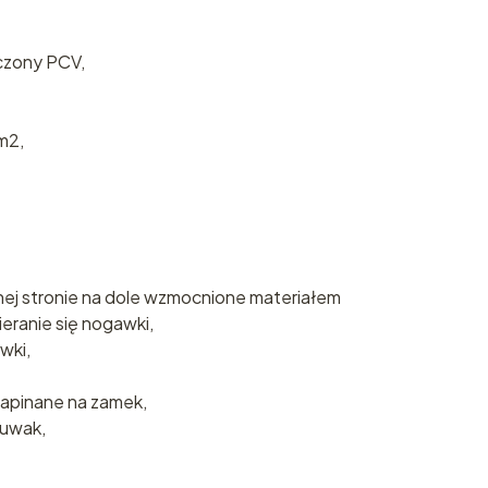
czony PCV,
m2,
ej stronie na dole wzmocnione materiałem
eranie się nogawki,
wki,
apinane na zamek,
suwak,