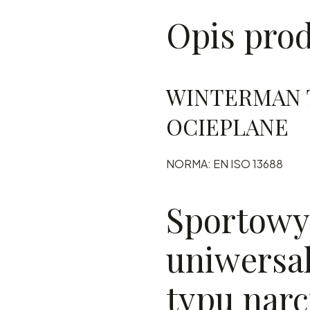
Opis pro
WINTERMAN T
OCIEPLANE
NORMA: EN ISO 13688
Sportowy
uniwersa
typu narc