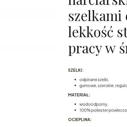
szelkami
lekkość s
pracy w ś
SZELKI:
odpinane szelki,
gumowe, szerokie, regulo
MATERIAŁ:
wodoodporny,
100% poliester powleczo
OCIEPLINA: