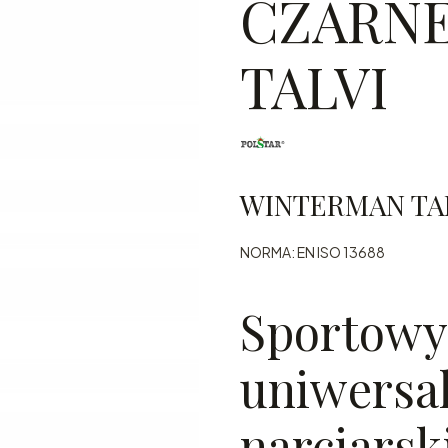
CZARN
TALVI
WINTERMAN TAL
NORMA: EN ISO 13688
Sportowy
uniwersa
narciarsk