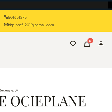
501831275
bhp.profi.2019@gmail.com
Produkty w kos
Ulubione
Koszyk
Zaloguj 
Recenzje: 0)
E OCIEPLANE