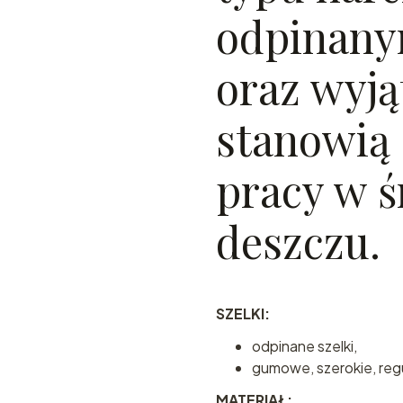
odpinany
oraz wyją
stanowią 
pracy w ś
deszczu.
SZELKI:
odpinane szelki,
gumowe, szerokie, reg
MATERIAŁ: