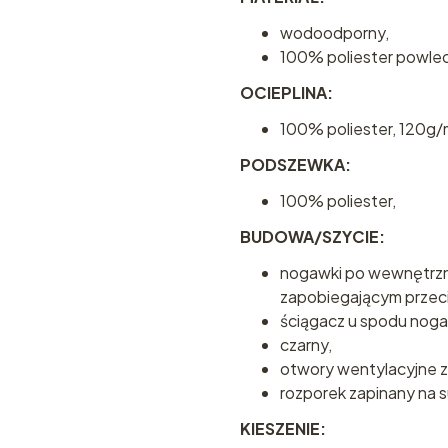
wodoodporny,
100% poliester powle
OCIEPLINA:
100% poliester, 120g/
PODSZEWKA:
100% poliester,
BUDOWA/SZYCIE:
nogawki po wewnętrzn
zapobiegającym przeci
ściągacz u spodu noga
czarny,
otwory wentylacyjne z
rozporek zapinany na 
KIESZENIE: