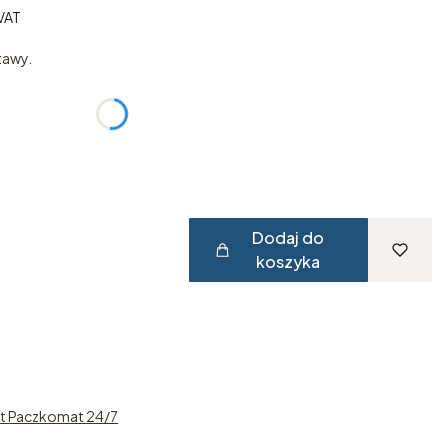
VAT
VAT
tawy.
:
żnić się ceną
Dodaj do
koszyka
st Paczkomat 24/7