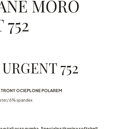
ANE MORO
 752
 URGENT 752
STRONY OCIEPLONE POLAREM
ester/ 6% spandex
ą w tali oraz gumką. Specjalna tkanina softshell