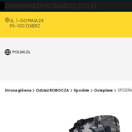
DARMOWA DOSTAWA OD 200 ZŁ
Adres:
UL. 1-GO MAJA 24
95-100 ZGIERZ
POLSKI
ZŁ
Strona główna
Odzież ROBOCZA
Spodnie
Ocieplane
SPODNI