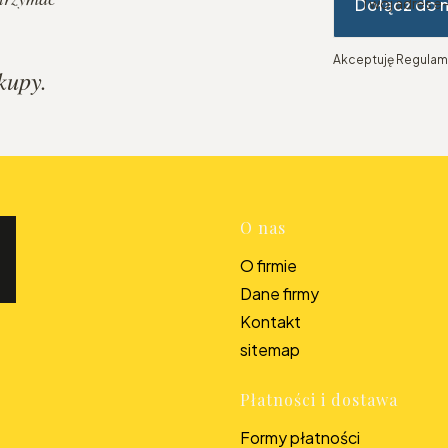
Dołącz do 
Twój adres e
Akceptuję Regulami
kupy.
Linki w s
O nas
O firmie
Dane firmy
Kontakt
sitemap
Płatności i dostawa
Formy płatności