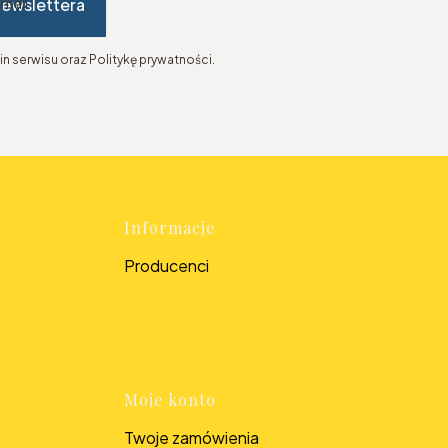
newslettera
-mail
n serwisu oraz Politykę prywatności.
topce
Informacje
Producenci
Moje konto
Twoje zamówienia