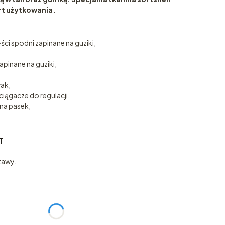
t użytkowania.
ęści spodni zapinane na guziki,
pinane na guziki,
ak,
ągacze do regulacji,
 na pasek,
T
T
tawy.
:
żnić się ceną