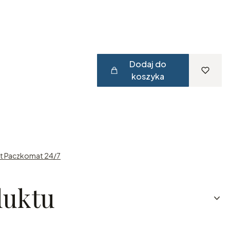
Dodaj do
koszyka
st Paczkomat 24/7
duktu