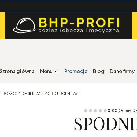
Strona główna
Menu
Promocje
Blog
Dane firmy
E ROBOCZE OCIEPLANE MORO URGENT 752
0.00
(Oceny: 0 
SPODNI