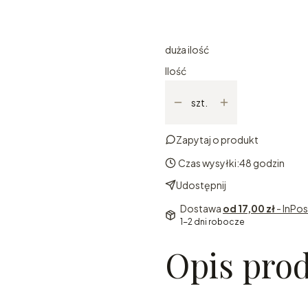
Wybierz
duża ilość
Ilość
szt.
Zapytaj o produkt
Czas wysyłki:
48 godzin
Udostępnij
Dostawa
od 17,00 zł
- InPo
1-2 dni robocze
Opis pro