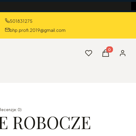
501831275
bhp.profi.2019@gmail.com
Produkty w kos
Ulubione
Koszyk
Zaloguj 
Recenzje: 0)
E ROBOCZE