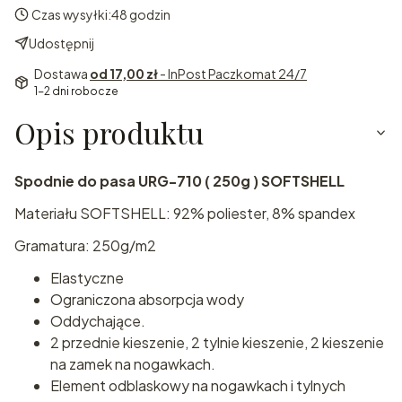
Czas wysyłki:
48 godzin
Udostępnij
Dostawa
od 17,00 zł
- InPost Paczkomat 24/7
1-2 dni robocze
Opis produktu
Spodnie do pasa URG-710 ( 250g ) SOFTSHELL
Materiału SOFTSHELL: 92% poliester, 8% spandex
Gramatura: 250g/m2
Elastyczne
Ograniczona absorpcja wody
Oddychające.
2 przednie kieszenie, 2 tylnie kieszenie, 2 kieszenie
na zamek na nogawkach.
Element odblaskowy na nogawkach i tylnych