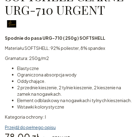
URG-710 URGENT
Spodnie do pasa URG-710 ( 250g ) SOFTSHELL
Materiału SOFTSHELL: 92% poliester, 8% spandex
Gramatura: 250g/m2
Elastyczne
Ograniczona absorpcja wody
Oddychające.
2 przednie kieszenie, 2 tylnie kieszenie, 2 kieszenie na
zamek na nogawkach.
Element odblaskowy na nogawkach i tylnych kieszeniach.
Wstawki kolorystyczne
Kategoria ochrony: I
Przejdź do pełnego opisu
Cena
78,00 zł