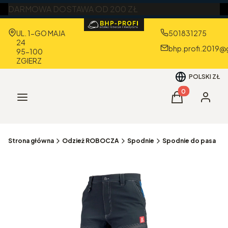
DARMOWA DOSTAWA OD 200 ZŁ
Adres:
UL. 1-GO MAJA
501831275
24
bhp.profi.2019@
95-100
ZGIERZ
POLSKI
ZŁ
Produkty w kos
Menu
Koszyk
Zaloguj 
Strona główna
Odzież ROBOCZA
Spodnie
Spodnie do pasa