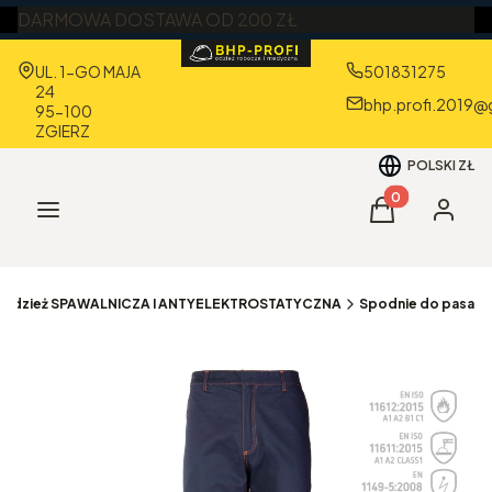
DARMOWA DOSTAWA OD 200 ZŁ
Adres:
UL. 1-GO MAJA
501831275
24
bhp.profi.2019@
95-100
ZGIERZ
POLSKI
ZŁ
Produkty w kos
Menu
Koszyk
Zaloguj 
Odzież SPAWALNICZA I ANTYELEKTROSTATYCZNA
Spodnie do pasa