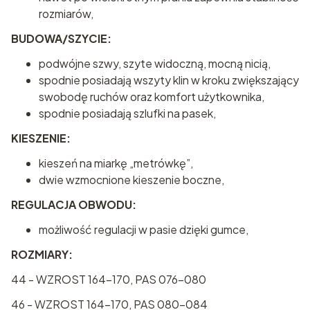
rozmiarów,
BUDOWA/SZYCIE:
podwójne szwy, szyte widoczną, mocną nicią,
spodnie posiadają wszyty klin w kroku zwiększający
swobodę ruchów oraz komfort użytkownika,
spodnie posiadają szlufki na pasek,
KIESZENIE:
kieszeń na miarkę „metrówkę”,
dwie wzmocnione kieszenie boczne,
REGULACJA OBWODU:
możliwość regulacji w pasie dzięki gumce,
ROZMIARY:
44 - WZROST 164-170, PAS 076-080
46 - WZROST 164-170, PAS 080-084