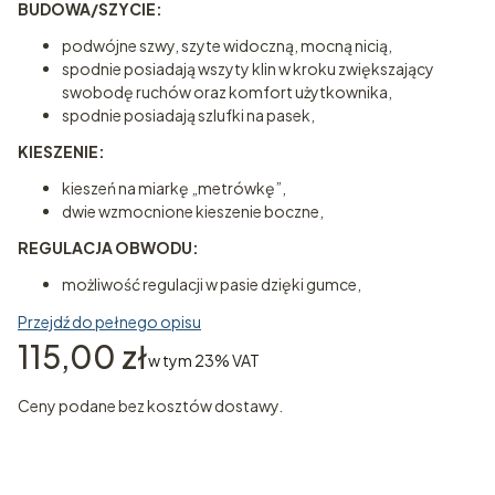
BUDOWA/SZYCIE:
podwójne szwy, szyte widoczną, mocną nicią,
spodnie posiadają wszyty klin w kroku zwiększający
swobodę ruchów oraz komfort użytkownika,
spodnie posiadają szlufki na pasek,
KIESZENIE:
kieszeń na miarkę „metrówkę”,
dwie wzmocnione kieszenie boczne,
REGULACJA OBWODU:
możliwość regulacji w pasie dzięki gumce,
Przejdź do pełnego opisu
Cena
115,00 zł
w tym 23% VAT
w tym
23%
VAT
Ceny podane bez kosztów dostawy.
Wybierz wariant produktu:
Poszczególne warianty mogą różnić się ceną