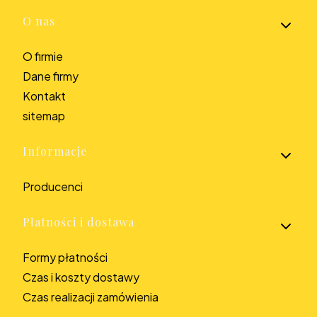
Linki w stopce
O nas
O firmie
Dane firmy
Kontakt
sitemap
Informacje
Producenci
Płatności i dostawa
Formy płatności
Czas i koszty dostawy
Czas realizacji zamówienia