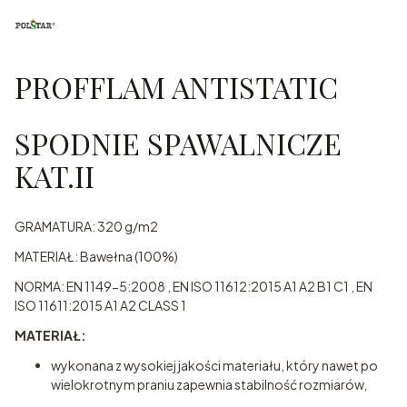
PROFFLAM ANTISTATIC
SPODNIE SPAWALNICZE
KAT.II
GRAMATURA: 320 g/m2
MATERIAŁ: Bawełna (100%)
NORMA: EN 1149-5:2008 , EN ISO 11612:2015 A1 A2 B1 C1 , EN
ISO 11611:2015 A1 A2 CLASS 1
MATERIAŁ:
wykonana z wysokiej jakości materiału, który nawet po
wielokrotnym praniu zapewnia stabilność rozmiarów,