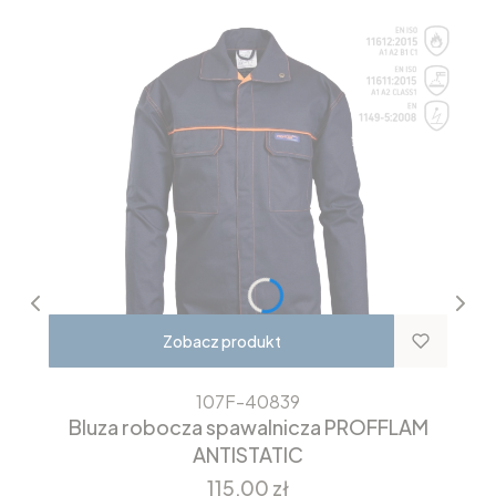
Zobacz produkt
107F-40839
Bluza robocza spawalnicza PROFFLAM
ANTISTATIC
Cena
115,00 zł