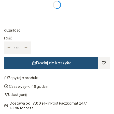
*
ROZMIAR
Wybierz
duża ilość
Ilość
szt.
Dodaj do koszyka
Zapytaj o produkt
Czas wysyłki:
48 godzin
Udostępnij
Dostawa
od 17,00 zł
- InPost Paczkomat 24/7
1-2 dni robocze