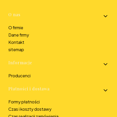
Linki w stopce
O nas
O firmie
Dane firmy
Kontakt
sitemap
Informacje
Producenci
Płatności i dostawa
Formy płatności
Czas i koszty dostawy
Czas realizacji zamówienia