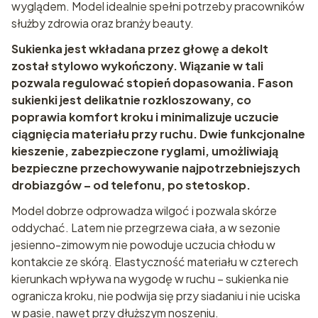
wyglądem. Model idealnie spełni potrzeby pracowników
służby zdrowia oraz branży beauty.
Sukienka jest wkładana przez głowę a dekolt
został stylowo wykończony. Wiązanie w tali
pozwala regulować stopień dopasowania. Fason
sukienki jest delikatnie rozkloszowany, co
poprawia komfort kroku i minimalizuje uczucie
ciągnięcia materiału przy ruchu. Dwie funkcjonalne
kieszenie, zabezpieczone ryglami, umożliwiają
bezpieczne przechowywanie najpotrzebniejszych
drobiazgów – od telefonu, po stetoskop.
Model dobrze odprowadza wilgoć i pozwala skórze
oddychać. Latem nie przegrzewa ciała, a w sezonie
jesienno-zimowym nie powoduje uczucia chłodu w
kontakcie ze skórą. Elastyczność materiału w czterech
kierunkach wpływa na wygodę w ruchu – sukienka nie
ogranicza kroku, nie podwija się przy siadaniu i nie uciska
w pasie, nawet przy dłuższym noszeniu.