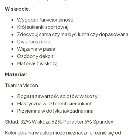
W skrócie
:
Wygoda i funkcjonalność
Krój sukienki sportowej
Zdecyduj sama czy ma być luźna czy dopasowana
Dwie kieszenie
Wiązanie w pasie
Ozdobny dekolt
Materiał z wiskozą
Materiał:
Tkanina Viscon
Bogata zawartość splotów wiskozy
Elastyczna w czterech kierunkach
Przyjemna w dotyku jak żadna inna
Skład: 32% Wiskoza 62% Poliester 6% Spandex
Kolor ubrania w aukcji może nieznacznie różnić się od