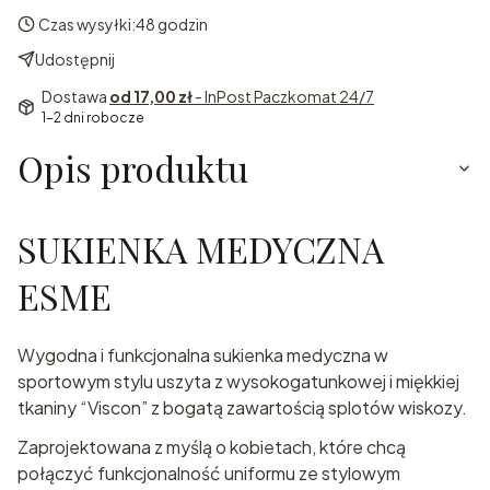
Czas wysyłki:
48 godzin
Udostępnij
Dostawa
od 17,00 zł
- InPost Paczkomat 24/7
1-2 dni robocze
Opis produktu
SUKIENKA MEDYCZNA
ESME
Wygodna i funkcjonalna sukienka medyczna w
sportowym stylu uszyta z wysokogatunkowej i miękkiej
tkaniny “Viscon” z bogatą zawartością splotów wiskozy.
Zaprojektowana z myślą o kobietach, które chcą
połączyć funkcjonalność uniformu ze stylowym