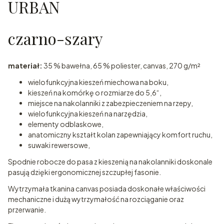
URBAN
czarno-szary
materiał:
35 % bawełna, 65 % poliester, canvas, 270 g/m²
wielofunkcyjna kieszeń miechowa na boku,
kieszeń na komórkę o rozmiarze do 5,6“,
miejsce na nakolanniki z zabezpieczeniem na rzepy,
wielofunkcyjna kieszeń na narzędzia,
elementy odblaskowe,
anatomiczny kształt kolan zapewniający komfort ruchu,
suwaki rewersowe,
Spodnie robocze do pasa z kieszenią na nakolanniki doskonale
pasują dzięki ergonomicznej szczupłej fasonie.
Wytrzymała tkanina canvas posiada doskonałe właściwości
mechaniczne i dużą wytrzymałość na rozciąganie oraz
przerwanie.