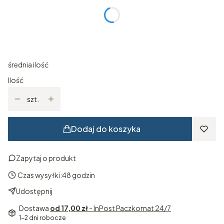
*
ROZMIAR
Wybierz
średnia ilość
Ilość
szt.
Dodaj do koszyka
Zapytaj o produkt
Czas wysyłki:
48 godzin
Udostępnij
Dostawa
od 17,00 zł
- InPost Paczkomat 24/7
1-2 dni robocze