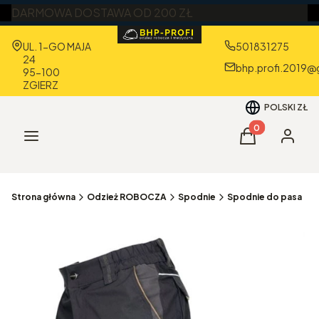
DARMOWA DOSTAWA OD 200 ZŁ
Adres:
UL. 1-GO MAJA
501831275
24
bhp.profi.2019@
95-100
ZGIERZ
POLSKI
ZŁ
Produkty w kos
Menu
Koszyk
Zaloguj 
Strona główna
Odzież ROBOCZA
Spodnie
Spodnie do pasa