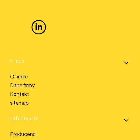
Linki w stopce
O nas
O firmie
Dane firmy
Kontakt
sitemap
Informacje
Producenci