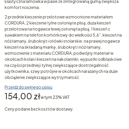
Elastyczna lamówka w pasie ze zintegrowaną gumą zwiększa
komfort noszenia.
2 przednie kieszenie przelotowe wzmocnione materiałem
CORDURA, 2 kieszenie tylne osłonięte plisą, duża kieszeń
przelotowa na nogawce lewej osłonięta plisą, 1 kieszeń z
suwakiem na telefon komórkowy do wielkości 5,6”, kieszeń na
nóż łamany, śrubokręt i ołówki stolarskie, na prawej nogawce
kieszeń na składaną miarkę, śrubokręt i nóż łamany,
wzmocnienie z materiału CORDURA, podwójny materiał w
okolicach kolan i kieszeń na nakolanniki, wypustki odblaskowe
na części przedniej i tylnej zwiększające dostrzegalność
użytkownika, szwy potrójne w okolicach narażanych na duże
obciążenie zwiększające wytrzymałość.
Przejdź do pełnego opisu
Cena
154,00 zł
w tym 23% VAT
w tym
23%
VAT
Ceny podane bez kosztów dostawy.
Wybierz wariant produktu:
Poszczególne warianty mogą różnić się ceną