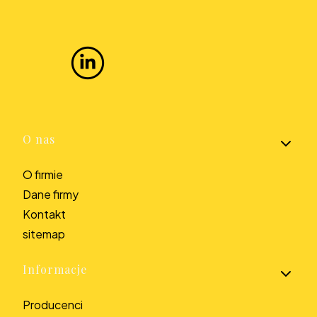
Linki w stopce
O nas
O firmie
Dane firmy
Kontakt
sitemap
Informacje
Producenci