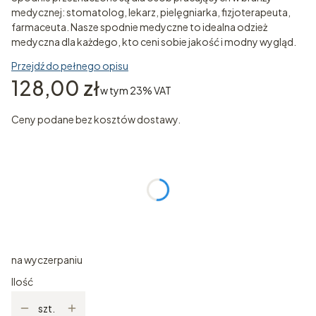
medycznej: stomatolog, lekarz, pielęgniarka, fizjoterapeuta,
farmaceuta. Nasze spodnie medyczne to idealna odzież
medyczna dla każdego, kto ceni sobie jakość i modny wygląd.
Przejdź do pełnego opisu
Cena
128,00 zł
w tym 23% VAT
w tym
23%
VAT
Ceny podane bez kosztów dostawy.
Wybierz wariant produktu:
Poszczególne warianty mogą różnić się ceną
*
ROZMIAR
Wybierz
na wyczerpaniu
Ilość
szt.