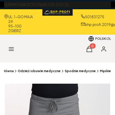
DARMOWA DOSTAWA OD 200 ZŁ
Adres:
UL. 1-GO MAJA
501831275
24
bhp.profi.2019@
95-100
ZGIERZ
POLSKI
ZŁ
Produkty w kos
Menu
Koszyk
Zaloguj 
a główna
Odzież i obuwie medyczne
Spodnie medyczne
Męskie