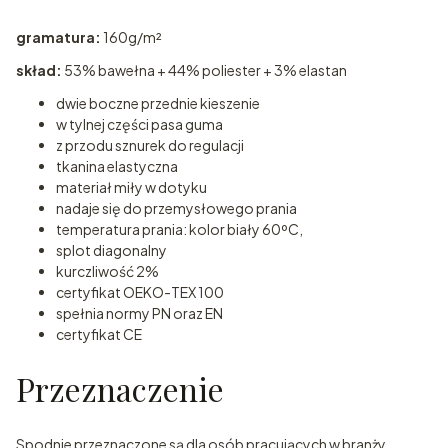
gramatura:
160g/m²
skład:
53% bawełna + 44% poliester + 3% elastan
dwie boczne przednie kieszenie
w tylnej części pasa guma
z przodu sznurek do regulacji
tkanina elastyczna
materiał miły w dotyku
nadaje się do przemysłowego prania
temperatura prania: kolor biały 60ºC,
splot diagonalny
kurczliwość 2%
certyfikat OEKO-TEX 100
spełnia normy PN oraz EN
certyfikat CE
Przeznaczenie
Spodnie przeznaczone są dla osób pracujących w branży