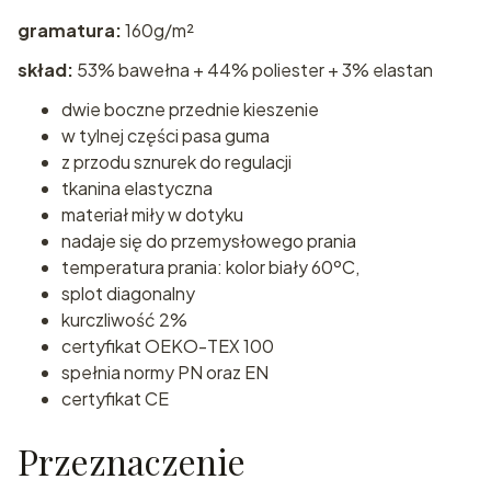
gramatura:
160g/m²
skład:
53% bawełna + 44% poliester + 3% elastan
dwie boczne przednie kieszenie
w tylnej części pasa guma
z przodu sznurek do regulacji
tkanina elastyczna
materiał miły w dotyku
nadaje się do przemysłowego prania
temperatura prania: kolor biały 60ºC,
splot diagonalny
kurczliwość 2%
certyfikat OEKO-TEX 100
spełnia normy PN oraz EN
certyfikat CE
Przeznaczenie