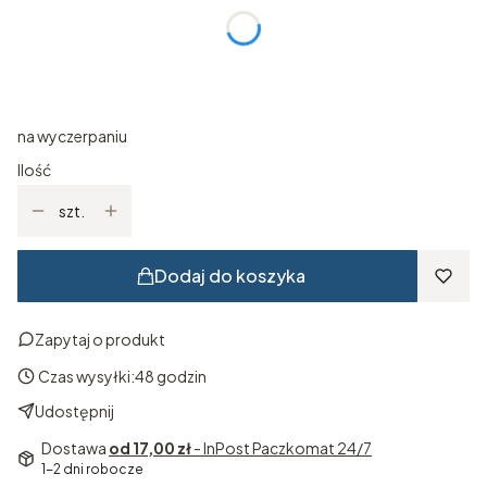
*
ROZMIAR
Wybierz
na wyczerpaniu
Ilość
szt.
Dodaj do koszyka
Zapytaj o produkt
Czas wysyłki:
48 godzin
Udostępnij
Dostawa
od 17,00 zł
- InPost Paczkomat 24/7
1-2 dni robocze