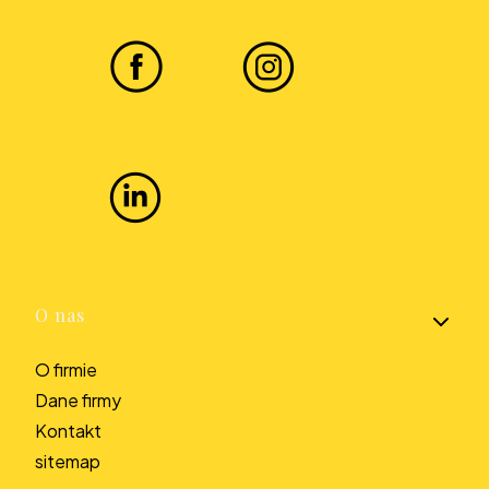
Linki w stopce
O nas
O firmie
Dane firmy
Kontakt
sitemap