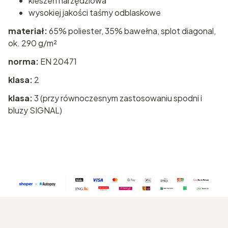
kieszeń narzędziowa
wysokiej jakości taśmy odblaskowe
materiał:
65% poliester, 35% bawełna, splot diagonal,
ok. 290 g/m²
norma:
EN 20471
klasa:
2
klasa:
3 (przy równoczesnym zastosowaniu spodni i
bluzy SIGNAL)