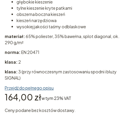
głębokie kieszenie
tylne kieszenie kryte patkami
obszerna boczna kieszeń
kieszeń narzędziowa
wysokiej jakości taśmy odblaskowe
materiał:
65% poliester, 35% bawełna, splot diagonal, ok.
290 g/m²
norma:
EN 20471
klasa:
2
klasa:
3 (przy równoczesnym zastosowaniu spodni i bluzy
SIGNAL)
Przejdź do pełnego opisu
Cena
164,00 zł
w tym 23% VAT
w tym
23%
VAT
Ceny podane bez kosztów dostawy.
Wybierz wariant produktu:
Poszczególne warianty mogą różnić się ceną