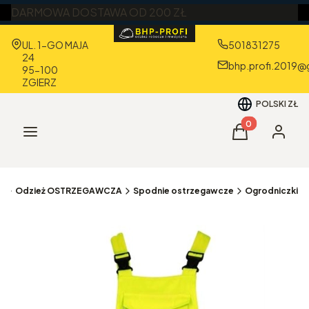
DARMOWA DOSTAWA OD 200 ZŁ
Adres:
UL. 1-GO MAJA
501831275
24
bhp.profi.2019@
95-100
ZGIERZ
POLSKI
ZŁ
Produkty w kos
Menu
Koszyk
Zaloguj 
a
Odzież OSTRZEGAWCZA
Spodnie ostrzegawcze
Ogrodniczki