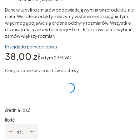
Dane w tabeli rozmiarów odpowiadają wymiarom produktu, nie
ciała. Wesołe produkty mierzymy w stanie nierozciągniętym,
więc mogą pojawić się drobne odchyły rozmiarów. Wszystkie
rozmiary mają zakres tolerancji ±1 cm. Jeśli nie wiesz, co wybrać,
zamów większy rozmiar.
Przejdź do pełnego opisu
Cena
38,00 zł
w tym 23% VAT
w tym
23%
VAT
Ceny podane bez kosztów dostawy.
Wybierz wariant produktu:
Poszczególne warianty mogą różnić się ceną
średnia ilość
Ilość
szt.