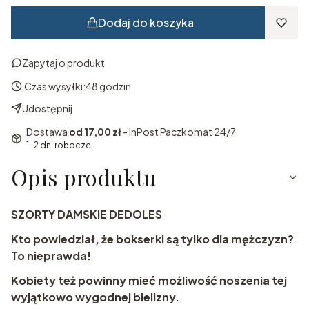
Dodaj do koszyka
Zapytaj o produkt
Czas wysyłki:
48 godzin
Udostępnij
Dostawa
od 17,00 zł
- InPost Paczkomat 24/7
1-2 dni robocze
Opis produktu
SZORTY DAMSKIE DEDOLES
Kto powiedział, że bokserki są tylko dla mężczyzn?
To nieprawda!
Kobiety też powinny mieć możliwość noszenia tej
wyjątkowo wygodnej bielizny.