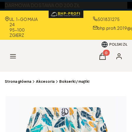
DARMOWA DOSTAWA OD 200 ZŁ
Adres:
UL. 1-GO MAJA
501831275
24
bhp.profi.2019@
95-100
ZGIERZ
POLSKI
ZŁ
Produkty w kos
Menu
Koszyk
Zaloguj 
Strona główna
Akcesoria
Bokserki / majtki