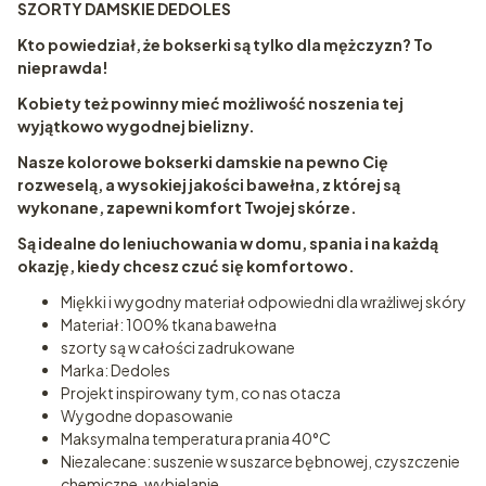
SZORTY DAMSKIE DEDOLES
Kto powiedział, że bokserki są tylko dla mężczyzn?
To
nieprawda!
Kobiety też powinny mieć możliwość noszenia tej
wyjątkowo wygodnej bielizny.
Nasze kolorowe bokserki damskie na pewno Cię
rozweselą, a wysokiej jakości bawełna, z której są
wykonane, zapewni komfort Twojej skórze.
Są idealne do leniuchowania w domu, spania i na każdą
okazję, kiedy chcesz czuć się komfortowo.
Miękki i wygodny materiał odpowiedni dla wrażliwej skóry
Materiał: 100% tkana bawełna
szorty są w całości zadrukowane
Marka: Dedoles
Projekt inspirowany tym, co nas otacza
Wygodne dopasowanie
Maksymalna temperatura prania 40°C
Niezalecane: suszenie w suszarce bębnowej, czyszczenie
chemiczne, wybielanie