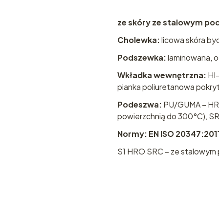
ze skóry ze stalowym po
Cholewka:
licowa skóra by
Podszewka:
laminowana, o
Wkładka wewnętrzna:
HI-
pianka poliuretanowa pokry
Podeszwa:
PU/GUMA – HRO 
powierzchnią do 300°C), SR
Normy: EN ISO 20347:201
S1 HRO SRC – ze stalowym