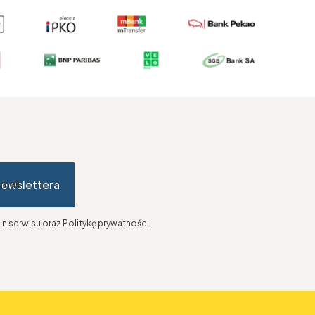
newslettera
-mail
n serwisu oraz Politykę prywatności.