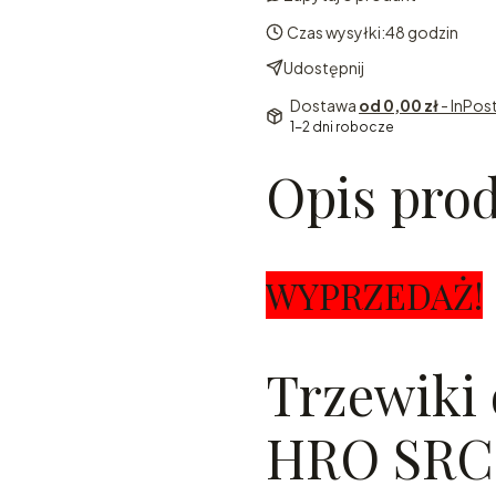
Czas wysyłki:
48 godzin
Udostępnij
Dostawa
od 0,00 zł
- InPos
1-2 dni robocze
Opis pro
WYPRZEDAŻ!
Trzewiki 
HRO SRC