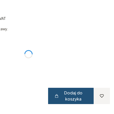
VAT
VAT
tawy.
:
żnić się ceną
Dodaj do
koszyka