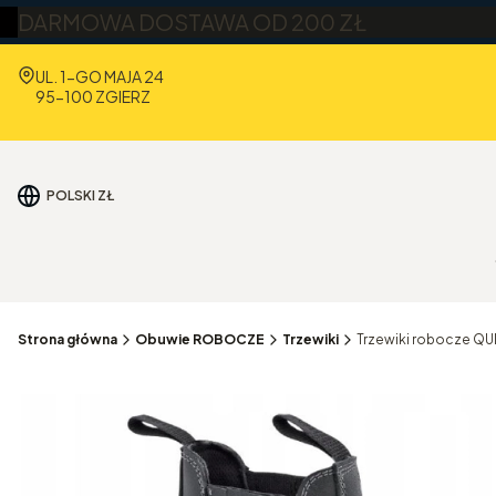
DARMOWA DOSTAWA OD 200 ZŁ
Adres:
UL. 1-GO MAJA 24
95-100 ZGIERZ
POLSKI
ZŁ
Strona główna
Obuwie ROBOCZE
Trzewiki
Trzewiki robocze Q