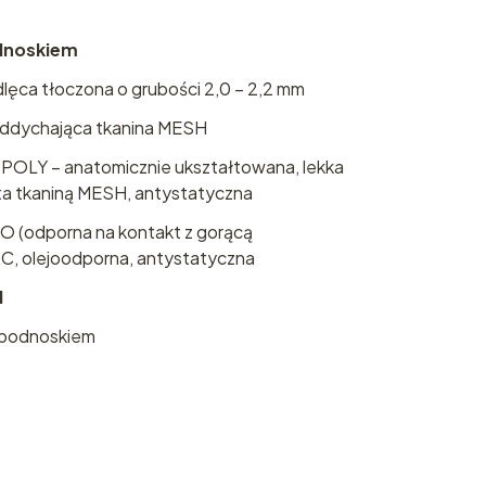
dnoskiem
dlęca tłoczona o grubości 2,0 – 2,2 mm
ddychająca tkanina MESH
POLY – anatomicznie ukształtowana, lekka
ta tkaniną MESH, antystatyczna
(odporna na kontakt z gorącą
C, olejoodporna, antystatyczna
1
 podnoskiem