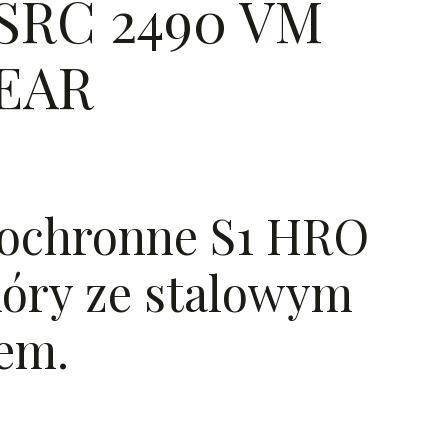
SRC 2490 VM
EAR
 ochronne S1 HRO
kóry ze stalowym
em.