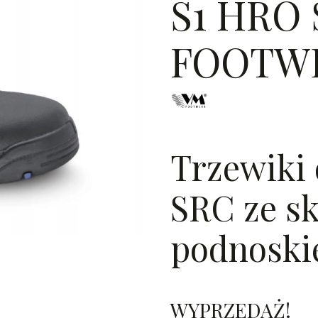
S1 HRO 
FOOTW
Trzewiki
SRC ze s
podnoski
WYPRZEDAŻ!