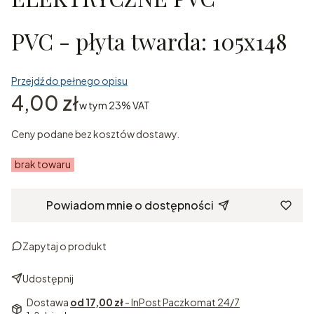
PVC - płyta twarda: 105x148
Przejdź do pełnego opisu
Cena
4,00 zł
w tym 23% VAT
w tym
23%
VAT
Ceny podane bez kosztów dostawy.
brak towaru
Powiadom mnie o dostępności
Zapytaj o produkt
Udostępnij
Dostawa
od 17,00 zł
- InPost Paczkomat 24/7