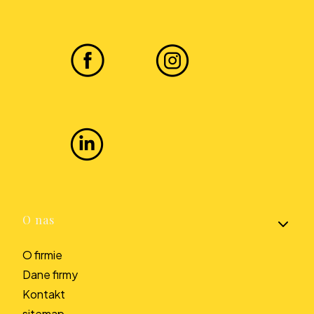
Linki w stopce
O nas
O firmie
Dane firmy
Kontakt
sitemap