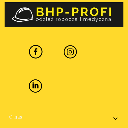
Linki w stopce
O nas