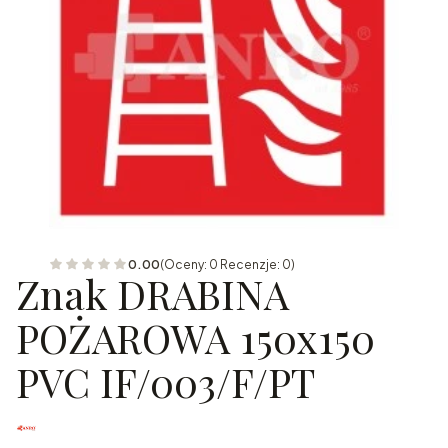
0.00
(Oceny: 0 Recenzje: 0)
Znak DRABINA
POŻAROWA 150x150
PVC IF/003/F/PT