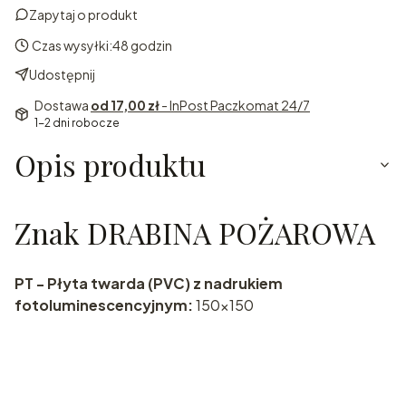
Zapytaj o produkt
Czas wysyłki:
48 godzin
Udostępnij
Dostawa
od 17,00 zł
- InPost Paczkomat 24/7
1-2 dni robocze
Opis produktu
Znak DRABINA POŻAROWA
PT - Płyta twarda (PVC) z nadrukiem
fotoluminescencyjnym:
150x150