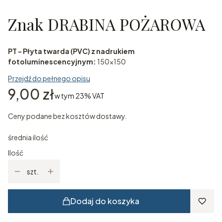
Znak DRABINA POŻAROWA
PT - Płyta twarda (PVC) z nadrukiem
fotoluminescencyjnym:
150x150
Przejdź do pełnego opisu
Cena
9,00 zł
w tym 23% VAT
w tym
23%
VAT
Ceny podane bez kosztów dostawy.
średnia ilość
Ilość
szt.
Dodaj do koszyka