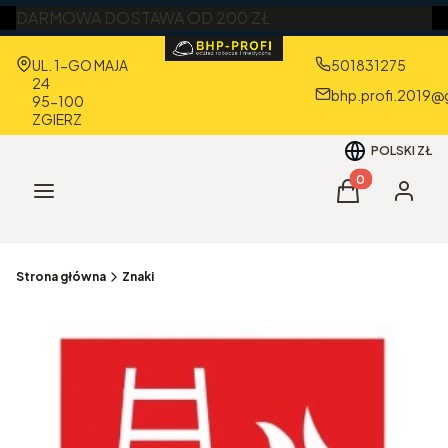
DARMOWA DOSTAWA OD 200 ZŁ
Adres:
UL. 1-GO MAJA
501831275
24
bhp.profi.2019@
95-100
ZGIERZ
POLSKI
ZŁ
Produkty w kos
Menu
Koszyk
Zaloguj 
Strona główna
Znaki